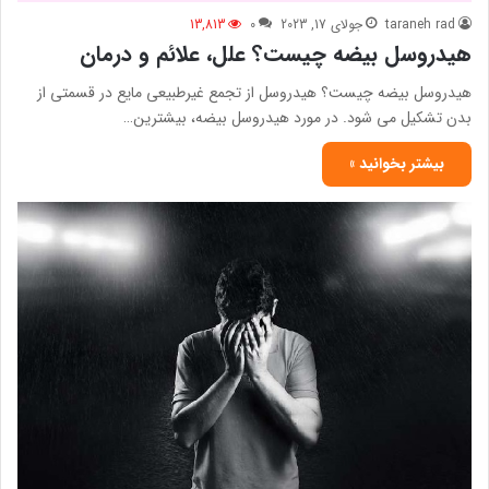
taraneh rad
جولای 17, 2023
0
13,813
هیدروسل بیضه چیست؟ علل، علائم و درمان
هیدروسل بیضه چیست؟ هیدروسل از تجمع غیرطبیعی مایع در قسمتی از
بدن تشکیل می شود. در مورد هیدروسل بیضه، بیشترین…
بیشتر بخوانید »