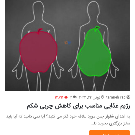
taraneh rad
ژوئن 22, 2022
2
12,711
رژیم غذایی مناسب برای کاهش چربی شکم
به اهدای شلوار جین مورد علاقه خود فکر می کنید؟ آیا نمی دانید که آیا باید
سایز بزرگتری بخرید تا…