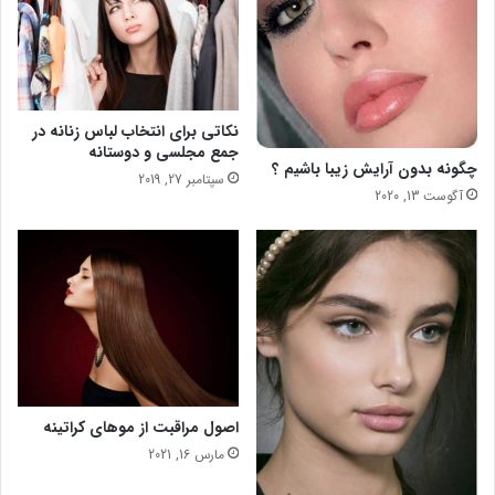
ر
ش
ا
م
ح
ز
ی
ه
ک
ا
نکاتی برای انتخاب لباس زنانه در
ر
جمع مجلسی و دوستانه
چگونه بدون آرایش زیبا باشیم ؟
ا
سپتامبر 27, 2019
آگوست 13, 2020
ک
ت
ر
اصول مراقبت از موهای کراتینه
مارس 16, 2021