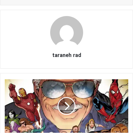
taraneh rad
ط
ر
ا
ح
ی
ک
ا
ر
ا