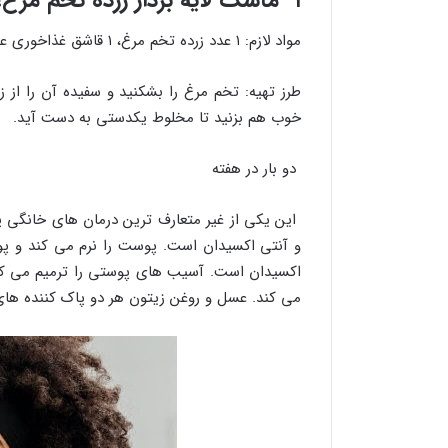
۱- ماسک لایه بردار زرده تخم مرغ، عسل، روغن زیتون و آب لیمو
مواد لازم: ۱ عدد زرده تخم مرغ، ۱ قاشق غذاخوری عسل، ۱ قاشق غذاخوری روغن زیتون، ۱ قاشق چایخوری آبلیمو
طرز تهیه: تخم مرغ را بشکنید و سفیده آن را از زرده
خوب هم بزنید تا مخلوط یکدستی به دست آید.
دو بار در هفته
این یکی از غیر متعارف ترین درمان های خانگی پ
اکسیدان است. آسیب های پوستی را ترمیم می کن
می کند. عسل و روغن زیتون هر دو پاک کننده ها