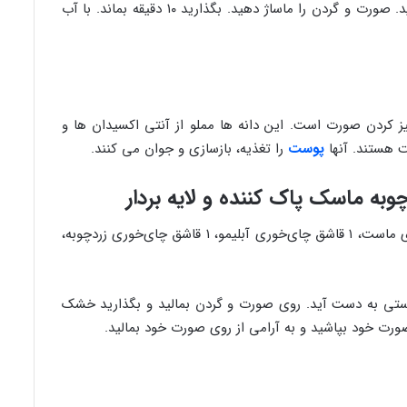
در ظرفی بریزید و عسل و دوغ را به آن اضافه کنید. صورت و گردن را ماساژ دهید. بگذارید ۱۰ دقیقه بماند. با آب
یز کردن صورت است. این دانه ها مملو از آنتی اکسیدان ها و
 هستند. آنها
پوست
را تغذیه، بازسازی و جوان می کنند.
مواد لازم: ۱ قاشق غذاخوری آرد، ۱/۲ قاشق غذاخوری ماست، ۱ قاشق چای‌خوری آبلیمو، ۱ قاشق چای‌خوری زردچوبه،
کدستی به دست آید. روی صورت و گردن بمالید و بگذارید خشک
 خود بپاشید و به آرامی از روی صورت خود بمالید.