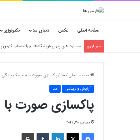
صفحه اصلی
عکس
دنیای مد
تکنولوژی
ارورهای کولر گازی تراست
خبر فوری
صفحه اصلی
/
مد
/
پاکسازی صورت با ۸ ماسک خانگی عالی
آرایش و زیبایی
مد
پاکسازی صورت با ۸ ماسک خانگی عالی
دسامبر 30, 2021
فیسبوک
X
لینکدین
‫تامبلر
چاپ