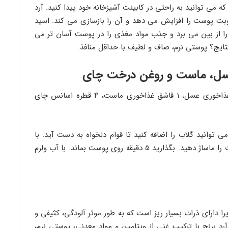
که می توانید به راحتی در کابینت آشپزخانه خود پیدا کنید. آرد
وبت پوست را افزایش می دهد و آن را بازسازی می کند. اسید
 از بین می برد و جذب مواد مغذی را در پوست آسان تر می
نتایج؟ پوستی نرم، صاف و لطیف با حداقل منافذ.
مواد لازم: ۱ قاشق غذاخوری آرد برنج، ۱/۲ قاشق غذاخوری عسل، ۱ قاشق غذاخوری ماست، ۴ قطره اسانس چای
 توانید گلاب را اضافه کنید تا قوام دلخواه به دست آید. با
استفاده از این اسکراب لایه بردار صورت DIY صورت را ماساژ دهید. بگذارید ۵ دقیقه روی پوست بماند. با آب ولرم
را دارای ذرات بسیار ریز است که به طور موثر آلودگی، کثیفی و
د برنج با ترکیب غنی از ویتامین و مواد معدنی، پوستی نرم،