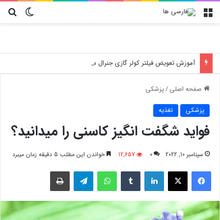
منو
تغییر پو
جس
آموزش تعویض فیلتر کولر گازی جنرال مکس
صفحه اصلی
/
پزشکی
پزشکی
تغذیه
فواید شگفت انگیز کاسنی را میدانید؟
سپتامبر 10, 2022
0
12,657
خواندن این مطلب 5 دقیقه زمان میبرد
فیسبوک
X
لینکدین
‫تامبلر
واتس آپ
تلگرام
چاپ