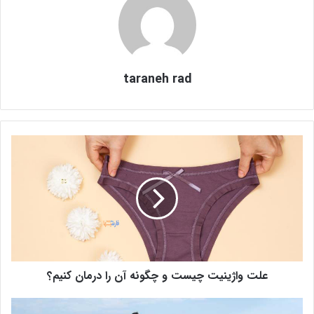
taraneh rad
ع
ل
ت
و
ا
ژ
ی
ن
ی
علت واژینیت چیست و چگونه آن را درمان کنیم؟
ت
چ
ی
ب