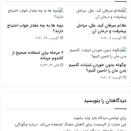
ر
و
ی
ز
علائم سرطان کبد، علل، مراحل
بچه ها به چه مقدار خواب احتیاج
م
پیشرفت و درمان آن
دارند؟
ی
آگوست 9, 2020
آگوست 27, 2020
ن
ک
۷ مرحله برای استفاده صحیح از
د
کاندوم مردانه
ا
چگونه بدون خوردن لبنیات، کلسیم
اکتبر 13, 2023
م
بدن مان را تامین کنیم؟
ح
آگوست 7, 2020
ی
و
ا
ن
دیدگاهتان را بنویسید
ا
ت
ه
برای نوشتن دیدگاه باید
وارد بشوید
.
س
این سایت از اکیسمت برای کاهش جفنگ استفاده می‌کند.
درباره چگونگی
ت
پردازش داده‌های دیدگاه خود بیشتر بدانید.