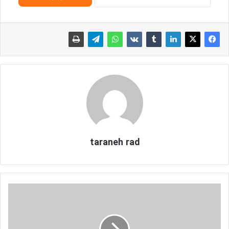
taraneh rad
ن
ح
و
ه