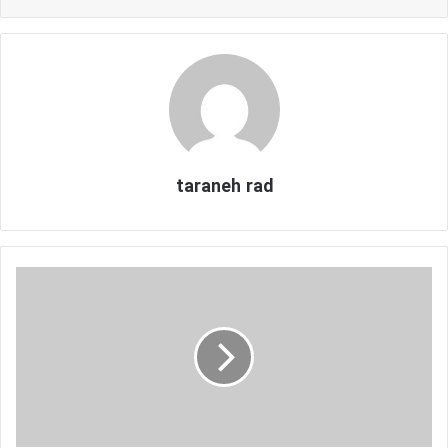
taraneh rad
ت
ش
ک
ا
ر
ت
و
پ
د