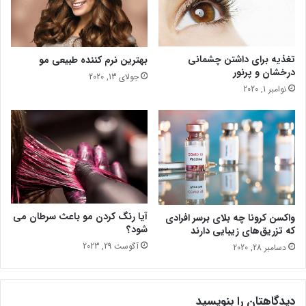
ن
د
ه
چ
تغذیه برای داشتن چشمانی
بهترین نرم کننده طبیعی مو
ی
درخشان و پرنور
جولای 13, 2020
س
نوامبر 1, 2020
ت
؟
آیا رنگ کردن مو باعث سرطان می
واکسن کرونا چه بلای برسر افرادی
شود؟
که تزریق‌های زیبایی دارند
آگوست 29, 2023
دسامبر 28, 2020
دیدگاهتان را بنویسید