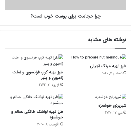
ت
ت
؟
ب
چرا حجامت برای پوست خوب است؟
ر
ا
ی
پ
نوشته های مشابه
و
س
ت
خ
و
طرز تهیه مرنگ آجیلی
ب
طرز تهیه کرپ فرانسوی و املت
دسامبر 7, 2020
ا
ژامبون و پنیر
س
فوریه 21, 2022
ت
؟
شیربرنج خوشمزه
طرز تهیه لواشک خانگی ،سالم و
می 17, 2020
خوشمزه
آگوست 8, 2020