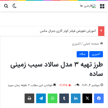
منو
تغییر پو
جس
خسارت‌های پنهان فروشگاه‌ها؛ چرا انتخاب کارتن پستی حیاتی است؟
صفحه اصلی
/
آشپزی
آشپزی
سالاد
طرز تهیه ۳ مدل سالاد سیب زمینی
ساده
سپتامبر 4, 2021
1
12,725
خواندن این مطلب 2 دقیقه زمان میبرد
فیسبوک
X
لینکدین
‫تامبلر
واتس آپ
تلگرام
چاپ