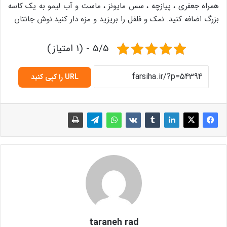
همراه جعفری ، پیازچه ، سس مایونز ، ماست و آب لیمو به یک کاسه
بزرگ اضافه کنید. نمک و فلفل را بریزید و مزه دار کنید.نوش جانتان
5/5 - (1 امتیاز)
URL را کپی کنید
taraneh rad