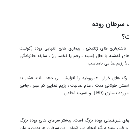
ت؟
ناهنجاری های ژنتیکی ، بیماری های التهابی روده (کولیت
های گذشته یا حال (سینه ، رحم یا تخمدان) ، سابقه خانوادگی
اً رژیم غذایی نامناسب
گ های خونی هموروئید را افزایش می دهد مانند فشار به
ستن طولانی مدت ، عدم فعالیت ، رژیم غذایی کم فیبر ، چاقی
 (IBD) و آسیب نخاعی.
های غیرطبیعی روده بزرگ است. بیشتر سرطان های روده بزرگ
ه داخلی روده بزرگ ایجاد می شوند. این سرطان ها بدون درمان