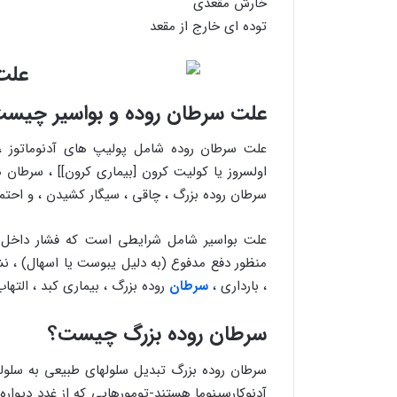
خارش مقعدی
توده ای خارج از مقعد
علت سرطان روده و بواسیر چیس
علت سرطان روده شامل پولیپ های آدنوماتوز ، 
اولسروز یا کولیت کرون [بیماری کرون]] ، سرطان 
سرطان روده بزرگ ، چاقی ، سیگار کشیدن ، و احتمال
علت بواسیر شامل شرایطی است که فشار داخل ر
منظور دفع مدفوع (به دلیل یبوست یا اسهال) ، نش
، بارداری ،
سرطان
روده بزرگ ، بیماری کبد ، التهاب روده بیماری
سرطان روده بزرگ چیست؟
سرطان روده بزرگ تبدیل سلولهای طبیعی به سلول
آدنوکارسینوما هستند-تومورهایی که از غدد دیوار