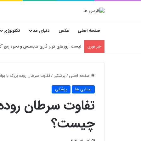
صفحه اصلی
عکس
دنیای مد
تکنولوژی
آموزش تعویض فیلتر کولر گازی جنرال مکس
خبر فوری
صفحه اصلی
/
پزشکی
/
تفاوت سرطان روده بزرگ با بو
بیماری ها
پزشکی
تفاوت سرطان روده ب
چیست؟