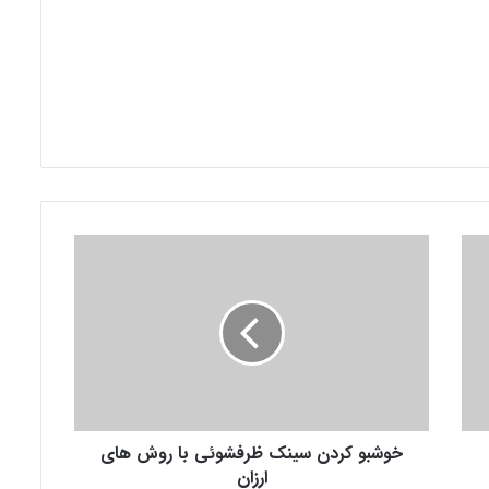
خ
و
ش
ب
و
ک
ر
د
ن
خوشبو کردن سینک ظرفشوئی با روش های
س
ی
ارزان