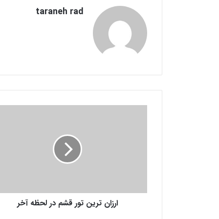
taraneh rad
ا
ر
ز
ا
ن
ت
ر
ی
ن
ارزان ترین تور قشم در لحظه آخر
ت
و