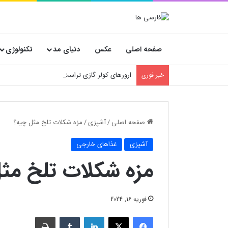
صفحه اصلی
عکس
دنیای مد
تکنولوژی
ارورهای کولر گازی تراست
خبر فوری
صفحه اصلی
/
آشپزی
/
مزه شکلات تلخ مثل چیه؟
آشپزی
غذاهای خارجی
مزه شکلات تلخ مث
فوریه 16, 2024
فیسبوک
X
لینکدین
‫تامبلر
چاپ