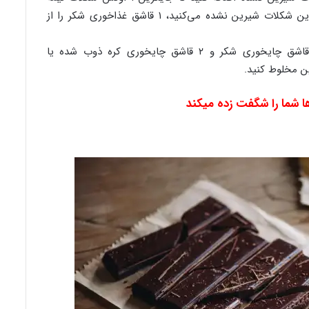
شیرین شود. برعکس، وقتی شکلات تلخ را جایگزین شکلات شیرین نشده می‌کنید، ۱ قاشق غذاخوری شکر را از
۱ قاشق غذاخوری پودر کاکائو شیرین نشده، ۲ قاشق چایخوری شکر و ۲ قاشق چایخوری کره ذوب شده یا
ا شما را شگفت زده میکند