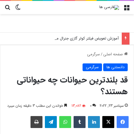
منو
تغییر پو
جس
آموزش تعویض فیلتر کولر گازی جنرال مکس
صفحه اصلی
/
سرگرمی
دانستنی ها
سرگرمی
قد بلندترین حیوانات چه حیواناتی
هستند؟
سپتامبر 23, 2022
0
13,082
خواندن این مطلب 3 دقیقه زمان میبرد
فیسبوک
X
لینکدین
‫تامبلر
واتس آپ
تلگرام
چاپ