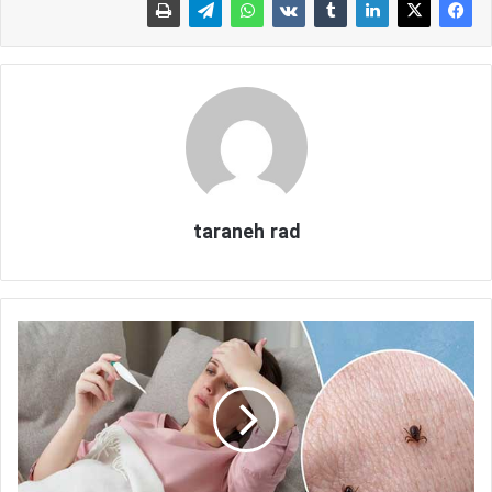
taraneh rad
ت
ی
ف
و
س
چ
ه