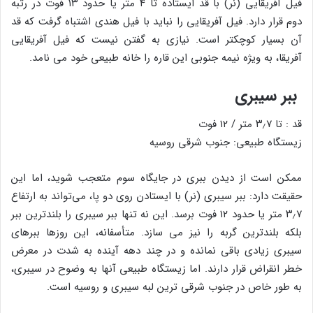
فیل آفریقایی (نر) با قد ایستاده تا ۴ متر یا حدود ۱۳ فوت در رتبه
دوم قرار دارد. فیل آفریقایی را نباید با فیل هندی اشتباه گرفت که قد
آن بسیار کوچکتر است. نیازی به گفتن نیست که فیل آفریقایی
آفریقا، به ویژه نیمه جنوبی این قاره را خانه طبیعی خود می نامد.
ببر سیبری
قد : تا ۳٫۷ متر / ۱۲ فوت
زیستگاه طبیعی: جنوب شرقی روسیه
ممکن است از دیدن ببری در جایگاه سوم متعجب شوید، اما این
حقیقت دارد: ببر سیبری (نر) با ایستادن روی دو پا، می‌تواند به ارتفاع
۳٫۷ متر یا حدود ۱۲ فوت برسد. این نه تنها ببر سیبری را بلندترین ببر
بلکه بلندترین گربه را نیز می سازد. متأسفانه، این روزها ببرهای
سیبری زیادی باقی نمانده و در چند دهه آینده به شدت در معرض
خطر انقراض قرار دارند. اما زیستگاه طبیعی آنها به وضوح در سیبری،
به طور خاص در جنوب شرقی ترین لبه سیبری و روسیه است.