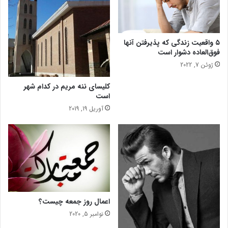
ا
ب
ر
ا
۵ واقعیت زندگی که پذیرفتن آنها
ی
فوق‌العاده دشوار است
س
ژوئن 7, 2022
ل
ا
کلیسای ننه مریم در کدام شهر
م
است
ت
آوریل 19, 2019
ی
اعمال روز جمعه چیست؟
نوامبر 5, 2020