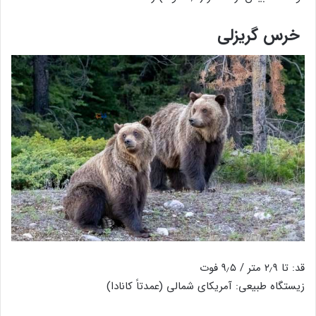
خرس گریزلی
قد: تا ۲٫۹ متر / ۹٫۵ فوت
زیستگاه طبیعی: آمریکای شمالی (عمدتاً کانادا)