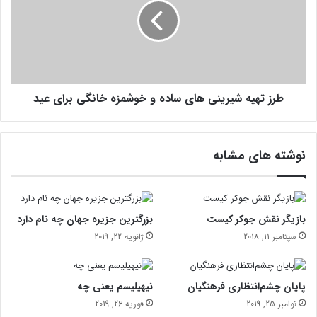
ا
ت
ا
ه
ز
ی
د
ه
ر
ش
د
ی
م
طرز تهیه شیرینی های ساده و خوشمزه خانگی برای عید
ر
ع
ی
د
ن
ه
ی
نوشته های مشابه
ت
ه
ش
ا
خ
ی
ی
س
ص
ا
بازیگر نقش جوکر کیست
بزرگترین جزیره جهان چه نام دارد
د
د
سپتامبر 11, 2018
ژانویه 22, 2019
ه
ه
ی
و
م
خ
پایان چشم‌انتظاری فرهنگیان
نیهیلیسم یعنی چه
؟
و
نوامبر 25, 2019
فوریه 26, 2019
ش