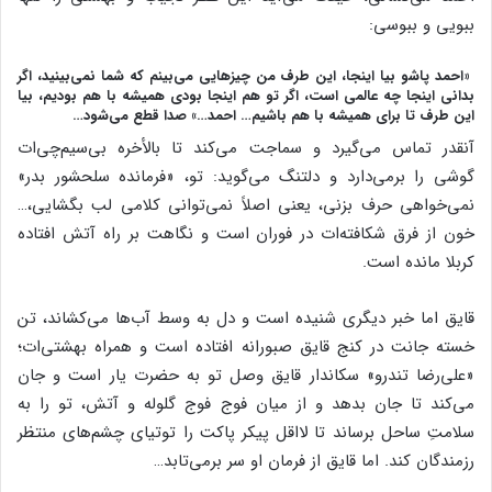
ببویی و ببوسی:
«احمد پاشو بیا اینجا، این طرف من چیزهایی می‌بینم که شما نمی‌بینید، اگر
بدانی اینجا چه عالمی است، اگر تو هم اینجا بودی همیشه با هم بودیم، بیا
این طرف تا برای همیشه با هم باشیم… احمد…» صدا قطع می‌شود…
آنقدر تماس می‌گیرد و سماجت می‌کند تا بالأخره بی‌سیم‌چی‌ات
گوشی را برمی‌دارد و دلتنگ می‌گوید: تو، «فرمانده سلحشور بدر»
نمی‌خواهی حرف بزنی، یعنی اصلاً نمی‌توانی کلامی لب بگشایی،…
خون از فرق شکافته‌ات در فوران است و نگاهت بر راه آتش افتاده
کربلا مانده است.
قایق اما خبر دیگری شنیده است و دل به وسط آب‌ها می‌کشاند، تن
خسته جانت در کنج قایق صبورانه افتاده است و همراه بهشتی‌ات؛
«علی‌رضا تندرو» سکاندار قایق وصل تو به حضرت یار است و جان
می‌کند تا جان بدهد و از میان فوج فوج گلوله و آتش، تو را به
سلامتِ ساحل برساند تا لااقل پیکر پاکت را توتیای چشم‌های منتظر
رزمندگان کند. اما قایق از فرمان او سر برمی‌تابد…