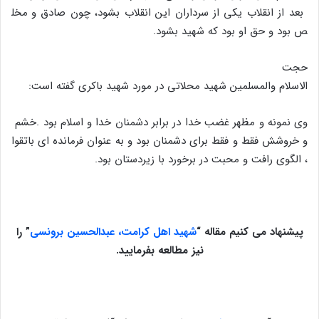
بعد
از
انقلاب
یکی
از
سرداران
این
انقلاب
بشود،
چون
صادق
و
مخل
ص
بود
و
حق
او
بود
که
شهید
بشود
.
حجت
الاسلام
والمسلمین
شهید
محلاتی
در
مورد
شهید
باکری
گفته
است
:
وی
نمونه
و
مظهر
غضب
خدا
در
برابر
دشمنان
خدا
و
اسلام
بود
.
خشم
و
خروشش
فقط
و
فقط
برای
دشمنان
بود
و
به
عنوان
فرمانده
ای
باتقوا
،
الگوی
رافت
و
محبت
در
برخورد
با
زیردستان
بود.
پیشنهاد می کنیم مقاله “
شهید اهل کرامت، عبدالحسین برونسی
” را
نیز مطالعه بفرمایید.