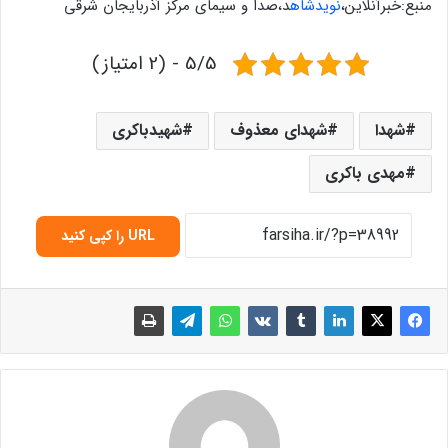
منبع:خبرآنلاین،
نویدشاه
د،صدا و سیمای مرکز آذربایجان شرقی
5/5 - (2 امتیاز)
شهدا
شهدای معذوف
شهیدباکری
مهدی باکری
URL را کپی کنید