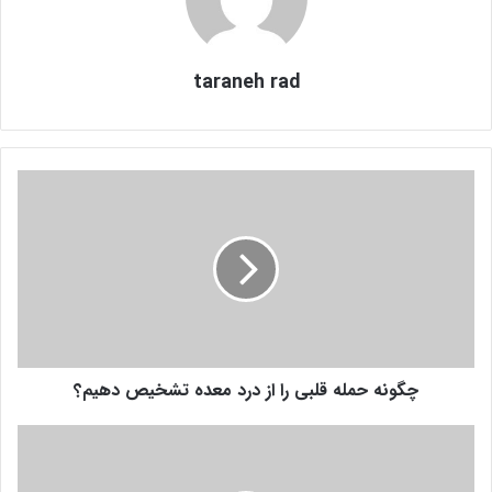
taraneh rad
چ
گ
و
ن
ه
ح
م
ل
ه
چگونه حمله قلبی را از درد معده تشخیص دهیم؟
ق
ل
ب
ط
ی
ر
ر
ز