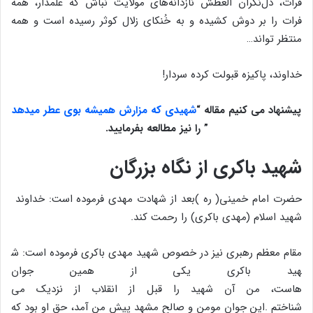
فرات، دل‌نگران العطش نازدانه‌های مولایت نباش که علمدار، همه
فرات را بر دوش کشیده و به خُنکای زلال کوثر رسیده‌ است و همه
منتظر تواند…
خداوند، پاکیزه قبولت کرده سردار!
پیشنهاد می کنیم مقاله “
شهیدی که مزارش همیشه بوی عطر میدهد
” را نیز مطالعه بفرمایید.
شهید
باکری
از
نگاه بزرگان
حضرت
امام
خمینی
)
ره
(
بعد
از
شهادت
مهدی
فرموده
است
:
خداوند
شهید
اسلام
(مهدی
باکری)
را
رحمت
کند
.
مقام
معظم
رهبری
نیز
در
خصوص
شهید
مهدی
باکری
فرموده
است
:
ش
هید
باکری
یکی
از
همین
جوان
هاست،
من
آن
شهید
را
قبل
از
انقلاب
از
نزدیک
می
شناختم
.
این
جوان
مومن
و
صالح
مشهد
پیش
من
آمد،
حق
او
بود
که