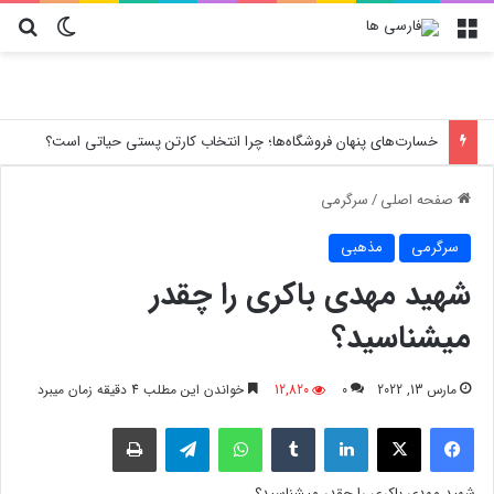
منو
تغییر پو
جس
خسارت‌های پنهان فروشگاه‌ها؛ چرا انتخاب کارتن پستی حیاتی است؟
صفحه اصلی
/
سرگرمی
سرگرمی
مذهبی
شهید مهدی باکری را چقدر
میشناسید؟
مارس 13, 2022
0
12,820
خواندن این مطلب 4 دقیقه زمان میبرد
فیسبوک
X
لینکدین
‫تامبلر
واتس آپ
تلگرام
چاپ