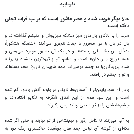
بفرمایید.
حالا دیگر غروب شده و عصر عاشورا است که بر لب فرات تجلی
یافته است.
سرت را بر نازکای بال‌های سبز ملائکه سبزپوش و متبسّم گذاشته‌اند و
بال در بال با تو، مسرور تا جنات‌التجری می‌آیند «سَعیکُم مَشکوراً،
یدخُلِ من یشاء فی‌ رحمته» تو در یک آن به روز موعود می‌رسی و
همه «روح و ریحان» است و سلام، تو پاکیزه‌ترین دلشده پذیرفته
شده پروردگاری! به چشم بوسی‌ات همه شهیدان تاریخ صف بسته‌اند
و تو را چشم در راهند.
و در آن سو، پایین‌تر از آسمان‌ها، قایقی در ولوله آتش و دود گم شده
است و این سو، همه از این اتفاق شگرف به تکاپو افتاده‌اند و
چشم‌هایشان را از گریه نمی‌توانند پس بگیرند.
به آب می‌زنند تا لااقل ردّی و نیم‌نشانی از تو بیابند و حتی اگر شده
تکه‌ای از گوشه آن لباس چند سال پوشیده خاکستری رنگ تو، به