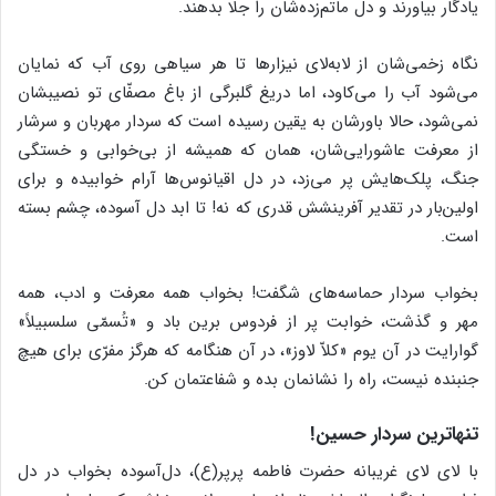
یادگار بیاورند و دل ماتم‌زده‌شان را جلا بدهند.
نگاه زخمی‌شان از لابه‌لای نیزارها تا هر سیاهی روی آب که نمایان
می‌شود آب را می‌کاود، اما دریغ گلبرگی از باغ مصفّای تو نصیبشان
نمی‌شود، حالا باورشان به یقین رسیده است که سردار مهربان و سرشار
از معرفت عاشورایی‌شان، همان که همیشه از بی‌خوابی و خستگی
جنگ، پلک‌هایش پر می‌زد، در دل اقیانوس‌ها آرام خوابیده و برای
اولین‌بار در تقدیر آفرینشش قدری که نه! تا ابد دل آسوده، چشم بسته
است.
بخواب سردار حماسه‌های شگفت! بخواب همه معرفت و ادب، همه
مهر و گذشت، خوابت پر از فردوس برین باد و «تُسمّی سلسبیلاً»
گوارایت در آن یوم «کلاّ لاوز»، در آن هنگامه که هرگز مفرّی برای هیچ
جنبنده نیست، راه را نشانمان بده و شفاعتمان کن.
تنهاترین سردار حسین!
با لای لای غریبانه حضرت فاطمه پرپر(ع)، دل‌آسوده بخواب در دل