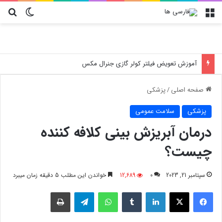
منو
تغییر پو
جس
آموزش تعویض فیلتر کولر گازی جنرال مکس
صفحه اصلی
/
پزشکی
پزشکی
سلامت عمومی
درمان آبریزش بینی کلافه کننده
چیست؟
سپتامبر 21, 2023
0
12,689
خواندن این مطلب 5 دقیقه زمان میبرد
فیسبوک
X
لینکدین
‫تامبلر
واتس آپ
تلگرام
چاپ