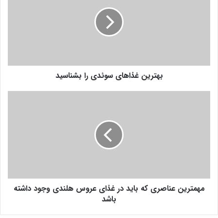
ت
ر
ی
ن
غ
ذ
ا
بهترین غذاهای سوئدی را بشناسید
ه
ا
ی
م
س
ه
و
م
ئ
ت
د
ر
ی
ی
ر
ن
ا
ع
ب
ن
ش
مهمترین عناصری که باید در غذای عروس هلندی وجود داشته
ا
ن
ص
باشد
ا
ر