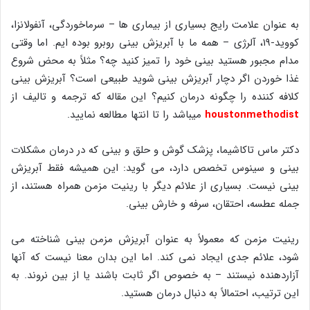
به عنوان علامت رایج بسیاری از بیماری ها – سرماخوردگی، آنفولانزا،
کووید-۱۹، آلرژی – همه ما با آبریزش بینی روبرو بوده ایم. اما وقتی
مدام مجبور هستید بینی خود را تمیز کنید چه؟ مثلاً به محض شروع
غذا خوردن اگر دچار آبریزش بینی شوید طبیعی است؟ آبریزش بینی
کلافه کننده را چگونه درمان کنیم؟ این مقاله که ترجمه و تالیف از
houstonmethodist
میباشد را تا انتها مطالعه نمایید.
دکتر ماس تاکاشیما، پزشک گوش و حلق و بینی که در درمان مشکلات
بینی و سینوس تخصص دارد، می گوید: این همیشه فقط آبریزش
بینی نیست. بسیاری از علائم دیگر با رینیت مزمن همراه هستند، از
جمله عطسه، احتقان، سرفه و خارش بینی.
رینیت مزمن که معمولاً به عنوان آبریزش مزمن بینی شناخته می
شود، علائم جدی ایجاد نمی کند. اما این بدان معنا نیست که آنها
آزاردهنده نیستند – به خصوص اگر ثابت باشند یا از بین نروند. به
این ترتیب، احتمالاً به دنبال درمان هستید.