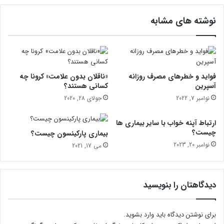
س
ی
ی
ک
نوشته های مشابه
د
ه
ب
ا
ی
د
د
فواید و خطرهای مصرف روزانه
«ناقلان بدون علامت» کرونا چه
ر
آسپرین
کسانی هستند؟
غ
نوامبر 7, 2022
جولای 28, 2020
ذ
ا
ارتباط آپنه خواب با سایر بیماری ها
ی
چیست؟
بیماری پارکینسون چیست؟
ع
نوامبر 20, 2023
می 17, 2021
ر
و
س
ه
دیدگاهتان را بنویسید
ل
ن
د
برای نوشتن دیدگاه باید
وارد بشوید
.
ی