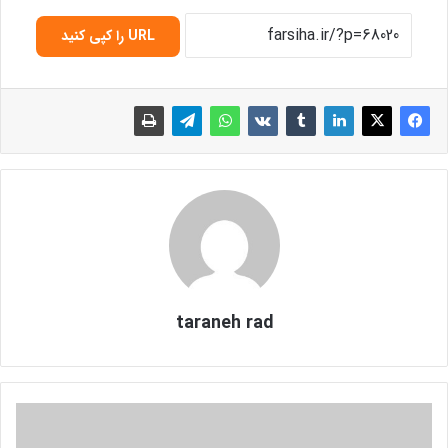
URL را کپی کنید
taraneh rad
ب
ه