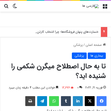
منو
تغییر پو
جس
خسارت‌های پنهان فروشگاه‌ها؛ چرا انتخاب کارتن پستی حیاتی است؟
صفحه اصلی
/
پزشکی
بیماری ها
پزشکی
تا به حال اصطلاح میگرن شکمی را
شنیده اید؟
فوریه 21, 2022
0
12,676
خواندن این مطلب 4 دقیقه زمان میبرد
فیسبوک
X
لینکدین
‫تامبلر
واتس آپ
تلگرام
چاپ