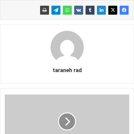
taraneh rad
چ
ی
ز
ه
ا
ی