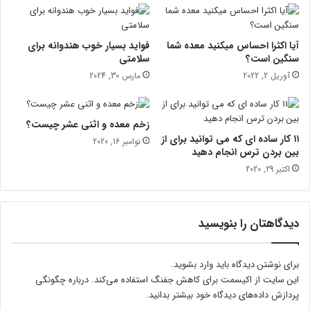
ر
ی
ب
و
ا
ا
آیا اکثرا احساس میکنید معده شما
فواید بسیار خوب هندوانه برای
ر
م
سنگین است؟
سلامتی
ه
ل
آوریل 2, 2022
مارس 30, 2024
س
ت
ل
ژ
ا
ا
زخم معده و اثنی عشر چیست؟
م
م
۱۱ کار ساده ای که می توانید برای از
نوامبر 16, 2020
ت
ب
بین بردن ترس انجام دهید
ی
و
اکتبر 29, 2020
ش
ن
م
و
ا
پ
ف
ن
دیدگاهتان را بنویسید
ا
ی
ش
ر
ک
برای نوشتن دیدگاه باید
وارد بشوید
.
ن
این سایت از اکیسمت برای کاهش جفنگ استفاده می‌کند.
درباره چگونگی
ن
پردازش داده‌های دیدگاه خود بیشتر بدانید.
د