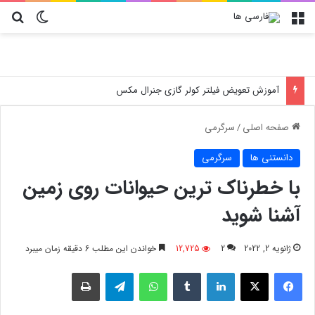
منو
تغییر پو
جس
آموزش تعویض فیلتر کولر گازی جنرال مکس
صفحه اصلی
/
سرگرمی
دانستنی ها
سرگرمی
با خطرناک ترین حیوانات روی زمین
آشنا شوید
ژانویه 2, 2022
2
12,725
خواندن این مطلب 6 دقیقه زمان میبرد
فیسبوک
X
لینکدین
‫تامبلر
واتس آپ
تلگرام
چاپ