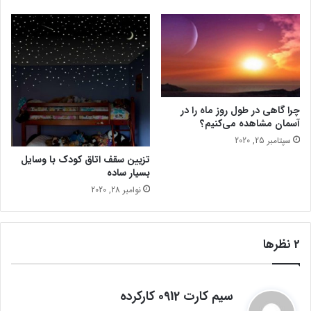
ا
ز
ی
پ
و
س
ت
چرا گاهی در طول روز ماه را در
آسمان مشاهده می‌کنیم؟
سپتامبر 25, 2020
تزیین سقف اتاق کودک با وسایل
بسیار ساده
نوامبر 28, 2020
‫2 نظرها
گ
سیم کارت 0912 کارکرده
ف