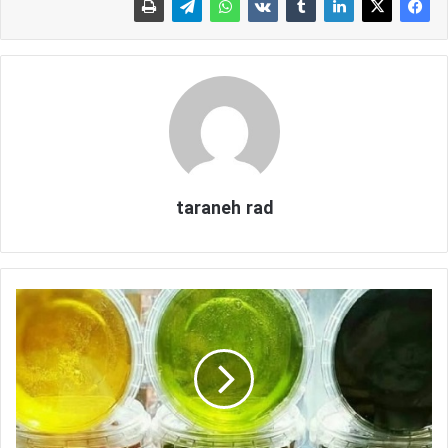
taraneh rad
خ
و
ا
ص
ص
م
غ
ع