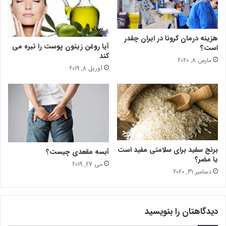
(
ع
)
هزینه درمان کرونا در ایران چقدر
آیا روغن زیتون پوست را تیره می
است؟
کند
مارس 8, 2020
آوریل 8, 2019
برنج سفید برای سلامتی مفید است
آبسه مقعدی چیست؟
یا مضر؟
می 27, 2019
دسامبر 31, 2020
دیدگاهتان را بنویسید