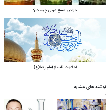
ر
خواص صمغ عربی چیست؟
ب
ی
چ
ا
ی
ح
س
ا
ت
د
؟
ی
ث
ن
ا
ب
احادیث ناب از امام رضا(ع)
ا
ز
ا
م
نوشته های مشابه
ا
م
ر
ض
ا