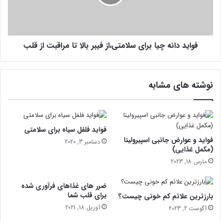
ب
د
ا
ا
د
ن
ر
ه
ق
فواید دانه چیا برای سلامتی،از فیبر بالا تا مراقبت از قلب
چ
ب
ی
ر
ا
س
ب
نوشته های مشابه
ر
ا
ی
س
ل
فواید فلفل سیاه برای سلامتی
ا
فواید و عوارض جانبی اسپیرولینا
دسامبر 3, 2020
م
(مکمل غذایی)
ت
مارس 18, 2023
ی
،
ضرر های غذاهای فرآوری شده
ا
برای قلب شما
بارزترین علائم کم خونی چیست؟
ز
آوریل 18, 2021
آگوست 2, 2023
ف