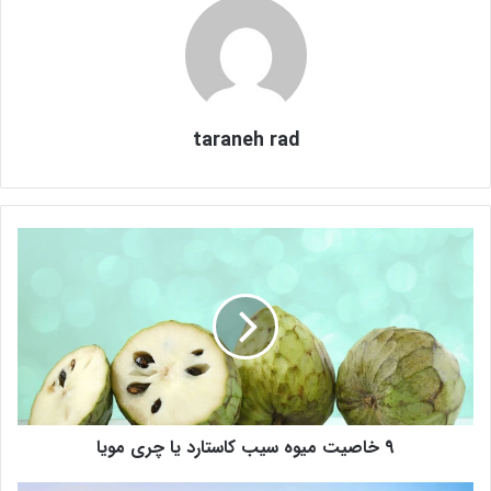
taraneh rad
9
خ
ا
ص
ی
ت
م
ی
و
9 خاصیت میوه سیب کاستارد یا چری مویا
ه
س