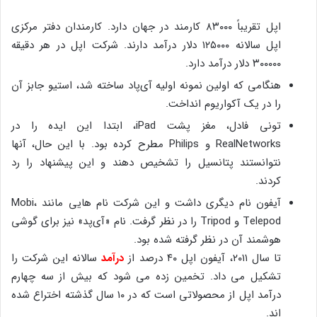
اپل تقریباً ۸۳۰۰۰ کارمند در جهان دارد. کارمندان دفتر مرکزی
اپل سالانه ۱۲۵۰۰۰ دلار درآمد دارند. شرکت اپل در هر دقیقه
۳۰۰۰۰۰ دلار درآمد دارد.
هنگامی که اولین نمونه اولیه آی‌پاد ساخته شد، استیو جابز آن
را در یک آکواریوم انداخت.
تونی فادل، مغز پشت iPad، ابتدا این ایده را در
RealNetworks و Philips مطرح کرده بود. با این حال، آنها
نتوانستند پتانسیل را تشخیص دهند و این پیشنهاد را رد
کردند.
آیفون نام دیگری داشت و این شرکت نام هایی مانند Mobi،
Telepod و Tripod را در نظر گرفت. نام «آی‌پد» نیز برای گوشی
هوشمند آن در نظر گرفته شده بود.
تا سال ۲۰۱۱، آیفون اپل ۴۰ درصد از
درآمد
سالانه این شرکت را
تشکیل می داد. تخمین زده می شود که بیش از سه چهارم
درآمد اپل از محصولاتی است که در ۱۰ سال گذشته اختراع شده
اند.