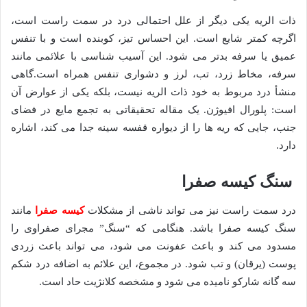
ذات الریه یکی دیگر از علل احتمالی درد در سمت راست است،
اگرچه کمتر شایع است. این احساس تیز، کوبنده است و با تنفس
عمیق یا سرفه بدتر می شود. این آسیب شناسی با علائمی مانند
سرفه، مخاط زرد، تب، لرز و دشواری تنفس همراه است.گاهی
منشأ درد مربوط به خود ذات الریه نیست، بلکه یکی از عوارض آن
است: پلورال افیوژن. یک مقاله تحقیقاتی به تجمع مایع در فضای
جنب، جایی که ریه ها را از دیواره قفسه سینه جدا می کند، اشاره
دارد.
سنگ کیسه صفرا
درد سمت راست نیز می تواند ناشی از مشکلات
کیسه صفرا
مانند
سنگ کیسه صفرا باشد. هنگامی که “سنگ” مجرای صفراوی را
مسدود می کند و باعث عفونت می شود، می تواند باعث زردی
پوست (یرقان) و تب شود. در مجموع، این علائم به اضافه درد شکم
سه گانه شارکو نامیده می شود و مشخصه کلانژیت حاد است.