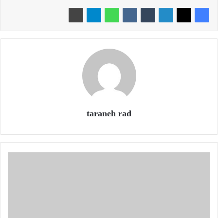
taraneh rad
ح
ق
ا
ی
ق
ج