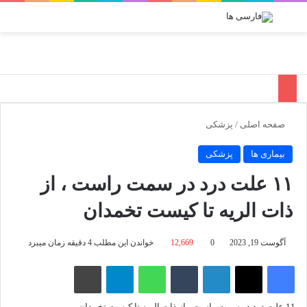
منو
تغییر پو
جس
صفحه اصلی
/
پزشکی
بیماری ها
پزشکی
۱۱ علت درد در سمت راست ، از
ذات الریه تا کیست تخمدان
آگوست 19, 2023
0
12,669
خواندن این مطلب 4 دقیقه زمان میبرد
فیسبوک
X
لینکدین
‫تامبلر
واتس آپ
تلگرام
چاپ