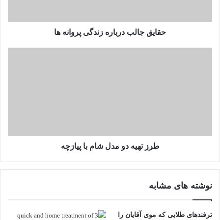
ا
ل
ب
د
حقایق جالب درباره زندگی پروانه ها
ر
ب
ط
ا
ر
ر
ز
ه
ت
ز
ه
ن
ی
د
ه
گ
د
ی
و
پ
م
طرز تهیه دو مدل شام با پیازچه
ر
د
و
ل
ا
ش
نوشته های مشابه
ن
ا
ه
م
ه
ب
ترفند‌های طلایی که موی آقایان را
ا
ا