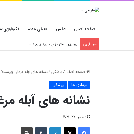
صفحه اصلی
عکس
دنیای مد
تکنولوژی
بهترین استراتژی خرید پارچه عمده؛ پیشنهاد ویژه 
خبر فوری
صفحه اصلی
/
پزشکی
/
نشانه های آبله مرغان چیست؟
بیماری ها
پزشکی
نشانه های آبله م
دسامبر 27, 2021
فیسبوک
X
لینکدین
‫تامبلر
چاپ