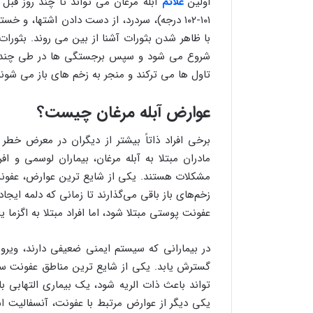
اولین
علائم
آبله مرغان می تواند تا چند روز قبل 
۱۰۱-۱۰۲ درجه)، سردرد، از دست دادن اشتها،
با ظاهر شدن بثورات آشنا از بین می روند. بثو
شروع می شود و سپس برجستگی ها در طی چند روز
تاول ها می ترکند و منجر به زخم های باز می شون
عوارض آبله مرغان چیست؟
برخی افراد ذاتاً بیشتر از دیگران در معرض خطر ع
مادران مبتلا به آبله مرغان، بیماران لوسمی و
مشکلات هستند. یکی از شایع ترین عوارض، عفونت
زخم‌های باز باقی می‌گذارند تا زمانی که دلمه ای
عفونت پوستی مبتلا شود، اما افراد مبتلا به اگزم
در بیمارانی که سیستم ایمنی ضعیفی دارند، وی
گسترش یابد. یکی از شایع ترین مناطق عفونت س
تواند باعث ذات الریه شود، یک بیماری التهابی ب
یکی دیگر از عوارض مرتبط با عفونت، آنسفالیت 