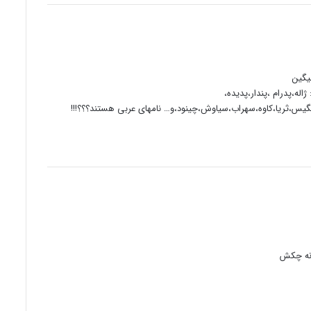
یگین
ژاله،پدرام ،پندار،پدیده،
فرنگیس،ثریا،کاوه،سهراب،سیاوش،چینود،و… نامهای عربی هستند؟؟؟!!!
 نه چکش