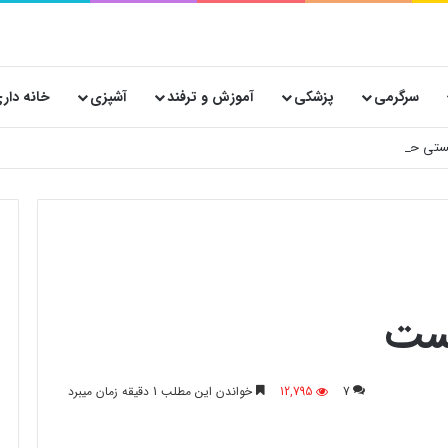
سرگرمی
پزشکی
آموزش و ترفند
آشپزی
خانه دار
 پستی حیاتی است؟
یست
7
12,795
خواندن این مطلب 1 دقیقه زمان میبرد