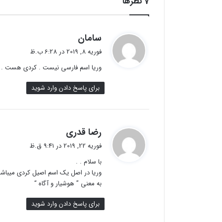
‫7 نظرها
گ
سامان
ف
فوریه 8, 2019 در 6:28 ب.ظ
ت
وریا اسم فارسی نیست . کردی هست . فار
:
برای پاسخ دادن وارد شوید
گ
رضا قدری
ف
فوریه 22, 2019 در 9:41 ق.ظ
ت
با سلام . .
:
وریا در اصل یک اسم اصیل کردی میباشد
به معنی ” هوشیار و آگاه “
برای پاسخ دادن وارد شوید