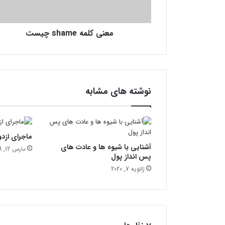
م
ه
s
معنی کلمه shame چیست
h
a
m
e
چ
ی
نوشته های مشابه
س
ت
ماجرای ازد
آشنایی با شیوه ها و عادت های
مارس 12, 2019
پس انداز پول
ژانویه 7, 2020