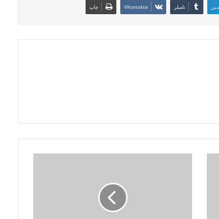
دین
‫تامبلر
‫VKontakte
چاپ
چ
ه
ا
ر
ش
ن