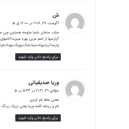
گ
ش
ف
آگوست 27, 2019 در 12:00 ق.ظ
ت
جناب سامان ،شما متوجه هستین چی م
:
؟پارسها از اسم عربی بهره میبرند؟نامهای: 
پارسا،آریا،پونه،نیما،بابک،پوپک،بهداد،
برای پاسخ دادن وارد شوید
گ
وریا صدیقیانی
ف
جولای 31, 2021 در 5:43 ب.ظ
ت
معنی غلط نام کردی
:
نام و ریشه کلمه وریا یعنی زیرک زرنگ
برای پاسخ دادن وارد شوید