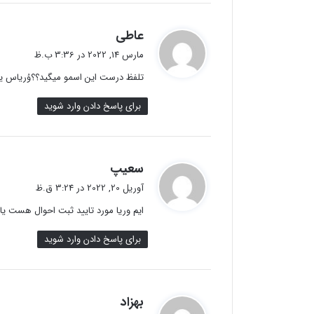
گ
عاطی
ف
مارس 14, 2022 در 3:36 ب.ظ
ت
تلفظ درست این اسمو میگید؟؟وُریاس یا و
:
برای پاسخ دادن وارد شوید
گ
سعیپ
ف
آوریل 20, 2022 در 3:24 ق.ظ
ت
ایم وریا مورد تایید ثبت احوال هست یا 
:
برای پاسخ دادن وارد شوید
گ
بهزاد