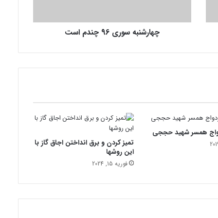
ب
ه
س
چهارشنبه سوری 96 چندم است
و
ر
ی
9
6
چ
ن
د
م
ا
واج همسر شهید حججی
س
تمیز کردن و برق انداختن اجاق گاز با
ت
این روشها
فوریه 15, 2024