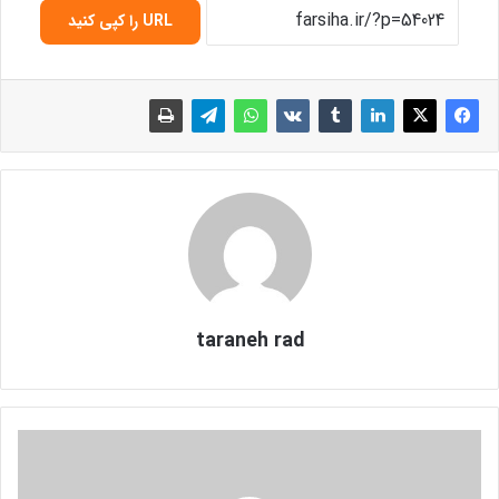
URL را کپی کنید
taraneh rad
چ
ر
ا