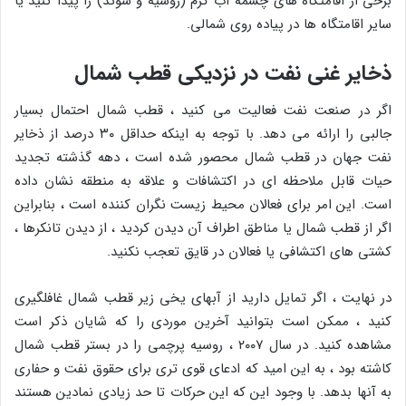
برخی از اقامتگاه های چشمه آب گرم (روسیه و سوئد) را پیدا کنید یا
سایر اقامتگاه ها در پیاده روی شمالی.
ذخایر غنی نفت در نزدیکی قطب شمال
اگر در صنعت نفت فعالیت می کنید ، قطب شمال احتمال بسیار
جالبی را ارائه می دهد. با توجه به اینکه حداقل ۳۰ درصد از ذخایر
نفت جهان در قطب شمال محصور شده است ، دهه گذشته تجدید
حیات قابل ملاحظه ای در اکتشافات و علاقه به منطقه نشان داده
است. این امر برای فعالان محیط زیست نگران کننده است ، بنابراین
اگر از قطب شمال یا مناطق اطراف آن دیدن کردید ، از دیدن تانکرها ،
کشتی های اکتشافی یا فعالان در قایق تعجب نکنید.
در نهایت ، اگر تمایل دارید از آبهای یخی زیر قطب شمال غافلگیری
کنید ، ممکن است بتوانید آخرین موردی را که شایان ذکر است
مشاهده کنید. در سال ۲۰۰۷ ، روسیه پرچمی را در بستر قطب شمال
کاشته بود ، به این امید که ادعای قوی تری برای حقوق نفت و حفاری
به آنها بدهد. با وجود این که این حرکات تا حد زیادی نمادین هستند