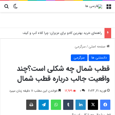
منو
تغییر پو
جس
راهنمای خرید بهترین کادو برای عزیزان؛ چرا کلاه کپ و کیف
صفحه اصلی
/
سرگرمی
دانستنی ها
سرگرمی
قطب شمال چه شکلی است؟چند
واقعیت جالب درباره قطب شمال
فوریه 21, 2023
0
12,969
خواندن این مطلب 11 دقیقه زمان میبرد
فیسبوک
X
لینکدین
‫تامبلر
واتس آپ
تلگرام
چاپ