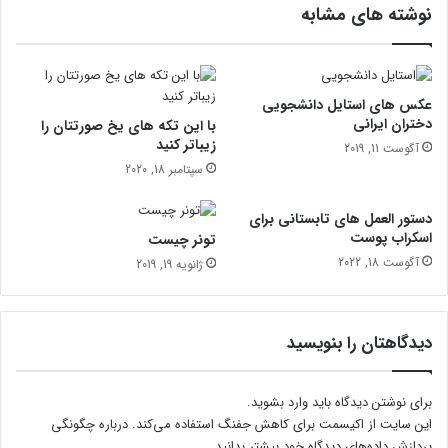
نوشته های مشابه
د
ه‌
ا
ی
ن
عکس های استایل دانشجویی
ز
دختران ایرانی
با این تکه های یخ صورتتان را
د
زیباتر کنید
آگوست 11, 2019
ی
سپتامبر 18, 2020
ک
ر
دستور العمل های تابستانی برای
و
اسکراب پوست
تونر چیست
ن
آگوست 18, 2022
ژانویه 19, 2019
م
ا
ی
ی
دیدگاهتان را بنویسید
خ
و
ا
برای نوشتن دیدگاه باید
وارد بشوید
.
ه
این سایت از اکیسمت برای کاهش جفنگ استفاده می‌کند.
درباره چگونگی
د
پردازش داده‌های دیدگاه خود بیشتر بدانید.