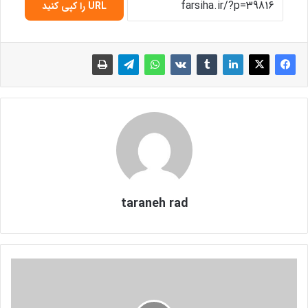
URL را کپی کنید
taraneh rad
م
د
ل