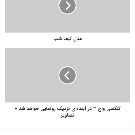
ک
ی
ف
ش
ب
مدل کیف شب
گ
ل
ک
س
ی
و
ا
چ
۳
گلکسی واچ ۳ در آینده‌ای نزدیک رونمایی خواهد شد +
د
ر
تصاویر
آ
ی
ن