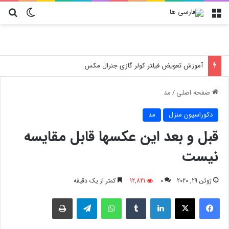
منو
تغییر پو
جس
آموزش تعویض فیلتر کولر گازی جنرال مکس
صفحه اصلی
/
مد
دکوراسیون منزل
مد
قبل و بعد این عکسها قابل مقایسه
نیست
ژوئن 29, 2020
0
12,821
کمتر از یک دقیقه
فیسبوک
X
لینکدین
‫تامبلر
واتس آپ
تلگرام
چاپ