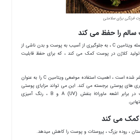
وت فرنگی برای سلامتی
چندین آنتی اکسیدان موجود در توت فرنگی ، از جمله ویتامین C ، به جلوگیری از آسیب به پوست و بدن ناشی از
ل های آزاد کمک می کند. ویتامین C به تولید کلاژن در پوست کمک می کند ، که برای حفظ قابلیت
مطالعه ای در سال ۲۰۰۵ که در جراحی پوست منتشر شده است ، اهمیت استفاده موضعی ویتامین C را به عنوان
اری های پوستی برجسته می کند. این می تواند مزایای پوستی
را فراهم کند – تقویت سنتز کلاژن ، محافظت در برابر اشعه ماوراio بنفش (UV) A و B ، رنگ آمیزی
ن ، روده بزرگ ، پروستات و پوست را کاهش میدهد.