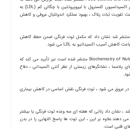
آنتی اکسیدان های موجود در توت فرنگی با مهار اکسیداسیون کلسترول با لیپوپروتئین با چگالی کم (LDL) به
 تقویت ثبات پلاک ، بهبود عملکرد اندوتلیال عروقی و کاهش
العه دیگری که در Metabolism در سال ۲۰۰۸ منتشر شد نشان داد که مکمل توت فرنگی ضمن حفظ کاهش
هش آسیب اکسیداتیو به LDL می شود.
یک مطالعه اخیر در سال ۲۰۱۴ که در مجله Biochemistry of Nutritional منتشر شده است نیز تأیید می کند که
پلاسما ، نشانگرهای زیستی از نظر آنتی اکسیدانی ، دفاع
ود.
 در عروق می شود ، توت فرنگی نقش اساسی در کاهش بیماری
 در سال ۲۰۱۳ در Circulation منتشر شد ، نشان داد زنانی که هفته ای سه وعده توت فرنگی یا بیشتر
 قلبی را ۳۲ درصد کاهش می دهند.علاوه بر این ، این توت ها پاسخ التهابی را در بدن
های قلبی است.