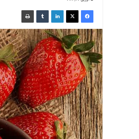
فیسبوک
X
لینکدین
‫تامبلر
چاپ