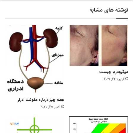
؟
ل
نوشته های مشابه
د
ر
خ
ا
ن
ه
ب
ه
3
ر
میکرودرم چیست
و
فوریه 22, 2019
ش
همه چیز درباره عفونت ادرار
اکتبر 25, 2020