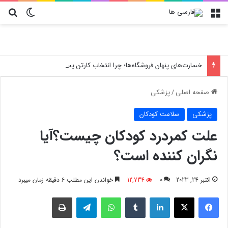
منو
تغییر پو
جس
خسارت‌های پنهان فروشگاه‌ها؛ چرا انتخاب کارتن پستی حیاتی است؟
صفحه اصلی
/
پزشکی
پزشکی
سلامت کودکان
علت کمردرد کودکان چیست؟آیا
نگران کننده است؟
اکتبر 24, 2023
0
12,734
خواندن این مطلب 6 دقیقه زمان میبرد
فیسبوک
X
لینکدین
‫تامبلر
واتس آپ
تلگرام
چاپ