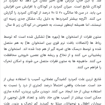
شد. با این حال، گزارش های اخیر نشان می دهد که کمردرد در
کودکان شایع است. میزان کمردرد در کودکان با افزایش سن افزایش
می یابد. در سن ۱۵ سالگی، ۲۰ تا ۷۰ درصد از کودکان کمردرد را گزارش
می کنند. اگرچه بیشتر کمردردها به دلیل یک مشکل جدی زمینه ای
نیستند، اما همیشه اینطور نیست، به خصوص در کودکان زیر ۵ سال.
ستون فقرات از استخوان ها (مهره ها) تشکیل شده است که توسط
رباط ها (اتصالات بافت نرم قوی بین استخوان ها) به هم متصل
شده و توسط دیسک های ضربه گیر از هم جدا شده اند. استخوان ها
پشتیبانی می کنند و از نخاع و ریشه های عصبی خروجی محافظت
می کنند. ماهیچه ها به ستون فقرات متصل می شوند و امکان تحرک
را فراهم می کنند.
شایع ترین علت کمردرد کشیدگی عضلانی، آسیب یا استفاده بیش از
حد است. صدمات واقعی احتمالاً درصد کمتری از درد را نسبت به
استفاده بیش از حد ایجاد می کنند. دویدن مکرر، پریدن، آماده سازی
ممکن است بیشتر از آسیب های حاد باشد و تعداد قابل توجهی از
بیماران اطفال و نوجوانان مبتلا به کمردرد کم تحرک و بدون علت