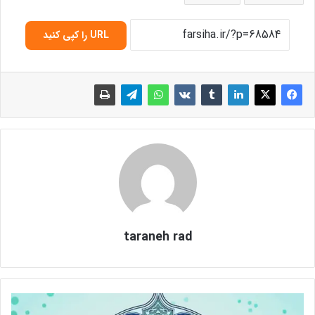
URL را کپی کنید
taraneh rad
ن