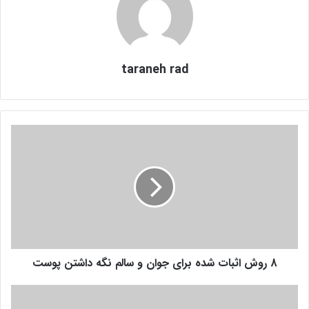
taraneh rad
8
ر
و
ش
ا
ث
ب
ا
ت
8 روش اثبات شده برای جوان و سالم نگه داشتن پوست
ش
د
ه
ع
ب
ل