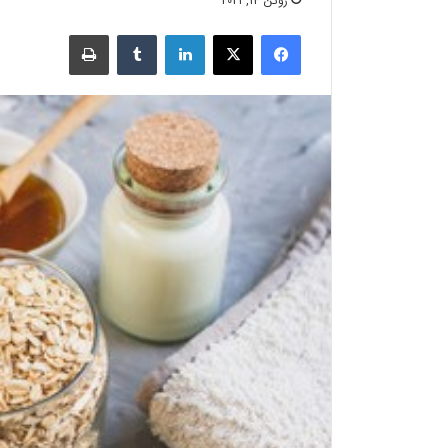
ژوئن 14, 2021
فیسبوک
X
لینکدین
‫تامبلر
چاپ