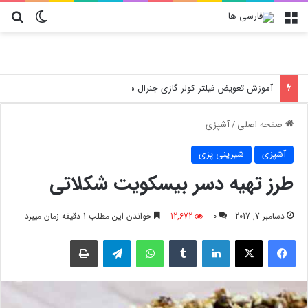
منو
تغییر پو
جس
آموزش تعویض فیلتر کولر گازی جنرال مکس
صفحه اصلی
/
آشپزی
آشپزی
شیرینی پزی
طرز تهیه دسر بیسکویت شکلاتی
دسامبر 7, 2017
0
12,672
خواندن این مطلب 1 دقیقه زمان میبرد
فیسبوک
X
لینکدین
‫تامبلر
واتس آپ
تلگرام
چاپ