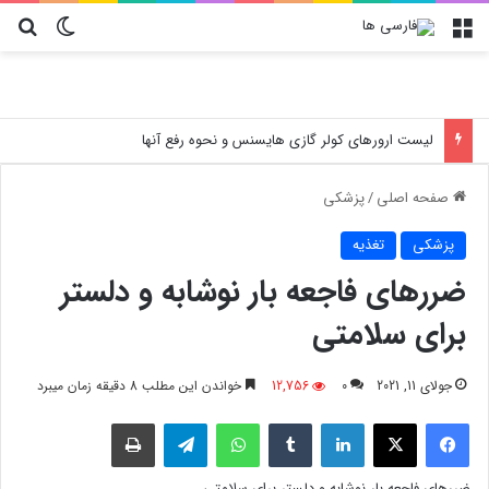
منو
تغییر پو
جس
آموزش تعویض فیلتر کولر گازی جنرال مکس
صفحه اصلی
/
پزشکی
پزشکی
تغذیه
ضررهای فاجعه بار نوشابه و دلستر
برای سلامتی
جولای 11, 2021
0
12,756
خواندن این مطلب 8 دقیقه زمان میبرد
فیسبوک
X
لینکدین
‫تامبلر
واتس آپ
تلگرام
چاپ