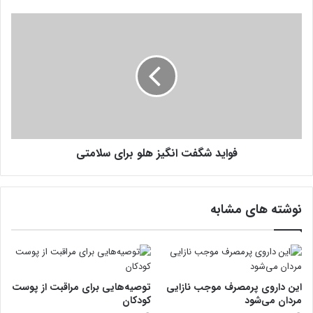
ع
ت
ف
د
و
ن
ا
ی
ی
ل‌
د
ک
ش
ل
گ
ی
ف
ن
ت
فواید شگفت انگیز هلو برای سلامتی
ا
ن
گ
ی
نوشته های مشابه
ز
ه
ل
و
ب
ر
این داروی پرمصرف موجب نازایی
توصیه‌هایی برای مراقبت از پوست
ا
مردان می‌شود
کودکان