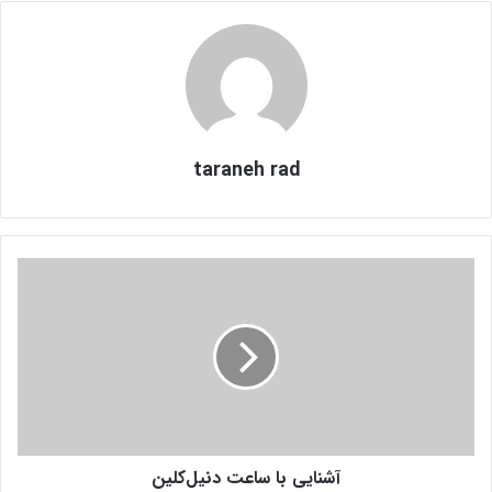
taraneh rad
آ
ش
ن
ا
ی
ی
ب
ا
س
آشنایی با ساعت دنیل‌کلین
ا