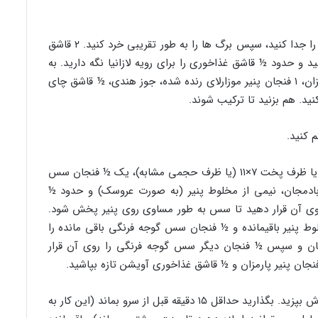
: آویشن را جدا کنید، سپس برگ ها را به طور تقریبی خرد کنید. ۲ قاشق
و حدود ½ قاشق غذاخوری را برای رویه لازانیا نگه دارید. به
کاسه، پوست لیمو، پنیر ریکوتا، ½ فنجان پنیر پارمزان، ۱ فنجان پنیر موزارلای رنده شده، جوز هندی، ½ قاشق چای
ید. هم بزنید تا ترکیب شوند.
: در یک ظرف پخت ۹×۹ اینچی یا ظرف پخت ۷×۱۱ (یا ظرف حجمی مشابه)، یک ½ فنجان سس
ی را در کف تابه بمالید. سپس ۱ لایه بادمجان، نیمی از مخلوط پنیر (به صورت عروسک) و حدود ½
روی آن قرار دهید تا سس به طور مساوی روی پنیر پخش شود.
نید و ۱ لایه بادمجان، مخلوط پنیر باقیمانده و ½ فنجان سس گوجه فرنگی باقی مانده را
مجان و سپس ½ فنجان دیگر سس گوجه فرنگی را روی آن قرار
: لازانیا را به مدت ۳۰ دقیقه بدون درپوش بپزید. بگذارید حداقل ۱۵ دقیقه قبل از سرو بماند (این کار به