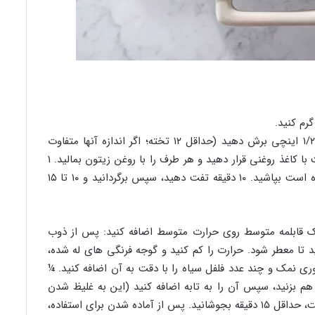
: بادمجان را به ورقه های ۱/۲ اینچی برش دهید (حداقل ۱۲ تخته؛ اگر اندازه آنها متفاوت
است نگران نباشید). برش ها را روی دو ورقه پخت با کاغذ روغنی قرار دهید و هر طرف را با روغن زیتون بمالید. ۱
قاشق چایخوری نمک را که در ۲ سینی تقسیم شده است بپاشید. ۱۰ دقیقه تفت دهید، سپس برگردانید و ۱۰ تا ۱۵
ر یک قابلمه متوسط روی حرارت متوسط اضافه کنید: پس از ذوب
 و حدود ۱ دقیقه تفت دهید تا معطر شود. حرارت را کم کنید و گوجه فرنگی های له شده،
 نمک و چند عدد فلفل سیاه را با دقت به آن اضافه کنید. ¼
هم بزنید، سپس آن را به تابه اضافه کنید (این به غلیظ شدن
سس کمک می کند). در حین تهیه بقیه دستور پخت، حداقل ۱۵ دقیقه بجوشانید. پس از آماده شدن برای استفاده،