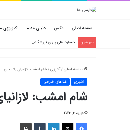
صفحه اصلی
عکس
دنیای مد
تکنولوژی
خسارت‌های پنهان فروشگاه‌ها؛ چرا انتخاب کارتن
خبر فوری
صفحه اصلی
/
آشپزی
/
شام امشب: لازانیای بادمجان
آشپزی
غذاهای خارجی
شام امشب: لازانیا
فوریه 4, 2024
فیسبوک
X
لینکدین
‫تامبلر
چاپ