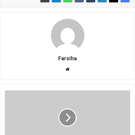
Farsiha
وبس
ای
ت
و
ض
ع
ی
ت
ا
س