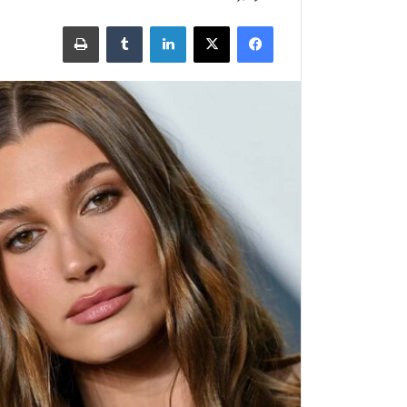
فیسبوک
X
لینکدین
‫تامبلر
چاپ