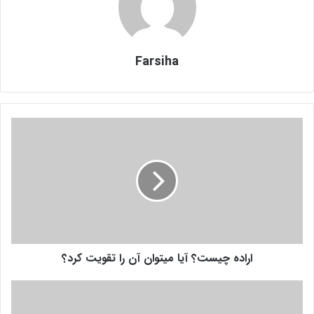
Farsiha
ا
ر
ا
د
ه
چ
ی
س
ت
اراده چیست؟ آیا میتوان آن را تقویت کرد؟
؟
آ
ی
چ
ا
ط