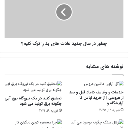
م
و
ی
ر
ت
د
و
ر
ا
س
ن
ا
آ
ل
ن
چطور در سال جدید عادت های بد را ترک کنیم؟
ج
ر
د
ا
ی
ت
د
نوشته های مشابه
ق
ع
و
ا
ی
د
ت
ت
ک
ه
خدمات و وظایف داماد قبل و بعد
ر
ا
از عروسی | از خرید لباس تا
تحقیق کنید در یک نیروگاه برق آبی
د
آرایشگاه و…
ی
چگونه برق تولید می شود
؟
ب
فوریه 12, 2025
فوریه 19, 2019
د
ر
ا