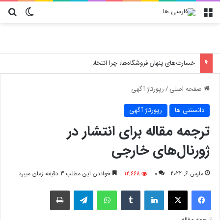
منو
تغییر پو
جس
خسارت‌های پنهان فروشگاه‌ها؛ چرا انتخاب کارتن پستی حیاتی است؟
صفحه اصلی
/
رپورتاژ آگهی
دانستنی ها
رپورتاژ آگهی
ترجمه مقاله برای انتشار در
ژورنال‌های خارجی
مارس 6, 2022
0
12,668
خواندن این مطلب 3 دقیقه زمان میبرد
فیسبوک
X
لینکدین
‫تامبلر
واتس آپ
تلگرام
چاپ