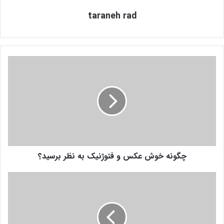
taraneh rad
چ
گ
و
ن
ه
خ
و
ش
ع
چگونه خوش عکس و فتوژنیک به نظر برسید؟
ک
س
و
1
ف
0
ت
غ
و
ذ
ژ
ا