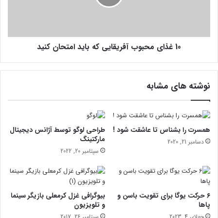
ن
ی
ی
م
ک
ح
ب
ب
ه
10 غذای محبوب آفریقایی که باید امتحان کنید
و
ن
ب
ظ
آ
ر
ف
نوشته های مشابه
ب
ر
ر
ی
س
ق
ی
ا
د
ی
همسرت را بشناس تا عاشقت شود !
طراحی لوگو توسط آژانس دیجیتال
؟
ی
مارکتینگ
دسامبر 21, 2020
ک
سپتامبر 20, 2022
ه
ب
ا
ی
۶ حرکت یوگا برای تقویت باسن و
بیوگرافی غزل کرمعلی بازیگر سینما
د
پاها
و تلویزیون
ا
جولای 4, 2023
سپتامبر 26, 2017