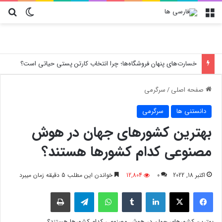
منو
تغییر پو
جس
ارورهای کولر گازی تراست
صفحه اصلی
/
سرگرمی
دانستنی ها
سرگرمی
بهترین کشورهای جهان در هوش
مصنوعی کدام کشورها هستند؟
اکتبر 18, 2022
0
12,804
خواندن این مطلب 5 دقیقه زمان میبرد
فیسبوک
X
لینکدین
‫تامبلر
واتس آپ
تلگرام
چاپ