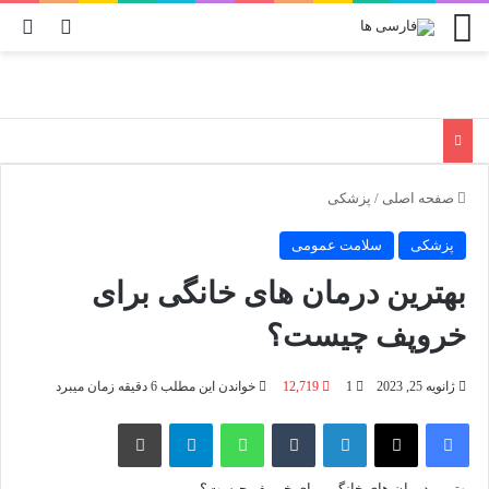
منو
تغییر پو
جس
صفحه اصلی
/
پزشکی
پزشکی
سلامت عمومی
بهترین درمان های خانگی برای
خروپف چیست؟
ژانویه 25, 2023
1
12,719
خواندن این مطلب 6 دقیقه زمان میبرد
فیسبوک
X
لینکدین
‫تامبلر
واتس آپ
تلگرام
چاپ