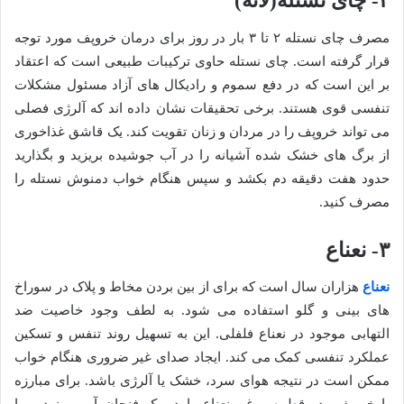
۲- چای نستله(لاته)
مصرف چای نستله ۲ تا ۳ بار در روز برای درمان خروپف مورد توجه
قرار گرفته است. چای نستله حاوی ترکیبات طبیعی است که اعتقاد
بر این است که در دفع سموم و رادیکال های آزاد مسئول مشکلات
تنفسی قوی هستند. برخی تحقیقات نشان داده اند که آلرژی فصلی
می تواند خروپف را در مردان و زنان تقویت کند. یک قاشق غذاخوری
از برگ های خشک شده آشیانه را در آب جوشیده بریزید و بگذارید
حدود هفت دقیقه دم بکشد و سپس هنگام خواب دمنوش نستله را
مصرف کنید.
۳- نعناع
نعناع
هزاران سال است که برای از بین بردن مخاط و پلاک در سوراخ
های بینی و گلو استفاده می شود. به لطف وجود خاصیت ضد
التهابی موجود در نعناع فلفلی. این به تسهیل روند تنفس و تسکین
عملکرد تنفسی کمک می کند. ایجاد صدای غیر ضروری هنگام خواب
ممکن است در نتیجه هوای سرد، خشک یا آلرژی باشد. برای مبارزه