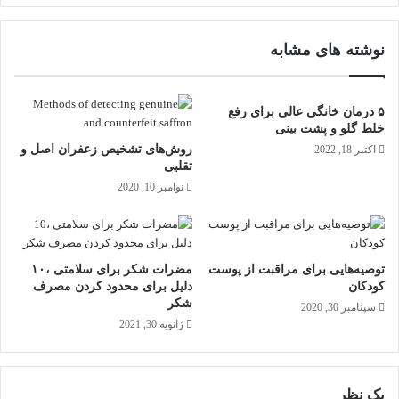
م
ا
نوشته های مشابه
ن
ی
ب
ی
۵ درمان خانگی عالی برای رفع
ت
خلط گلو و پشت بینی
ک
روش‌های تشخیص زعفران اصل و
اکتبر 18, 2022
و
تقلبی
ی
نوامبر 10, 2020
ن
(
B
i
توصیه‌هایی برای مراقبت از پوست
مضرات شکر برای سلامتی ،۱۰
t
کودکان
دلیل برای محدود کردن مصرف
c
شکر
سپتامبر 30, 2020
o
ژانویه 30, 2021
i
n
R
a
یک نظر