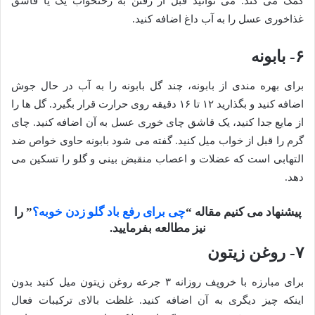
کمک می کند. می توانید قبل از رفتن به رختخواب یک یا قاشق
غذاخوری عسل را به آب داغ اضافه کنید.
۶- بابونه
برای بهره مندی از بابونه، چند گل بابونه را به آب در حال جوش
اضافه کنید و بگذارید ۱۲ تا ۱۶ دقیقه روی حرارت قرار بگیرد. گل ها را
از مایع جدا کنید، یک قاشق چای خوری عسل به آن اضافه کنید. چای
گرم را قبل از خواب میل کنید. گفته می شود بابونه حاوی خواص ضد
التهابی است که عضلات و اعصاب منقبض بینی و گلو را تسکین می
دهد.
پیشنهاد می کنیم مقاله “
چی برای رفع باد گلو زدن خوبه؟
”
را
نیز مطالعه بفرمایید.
۷- روغن زیتون
برای مبارزه با خروپف روزانه ۳ جرعه روغن زیتون میل کنید بدون
اینکه چیز دیگری به آن اضافه کنید. غلظت بالای ترکیبات فعال