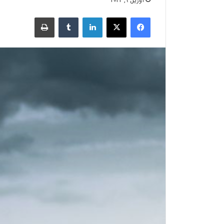
آوریل 9, 2022
فیسبوک
X
لینکدین
‫تامبلر
چاپ