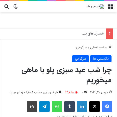
منو
تغییر پو
جس
خسارت‌های پنهان فروشگاه‌ها؛ چرا انتخاب کارتن پستی حیاتی است؟
صفحه اصلی
/
سرگرمی
دانستنی ها
سرگرمی
چرا شب عید سبزی پلو با ماهی
میخوریم
مارس 20, 2019
0
12,768
خواندن این مطلب 1 دقیقه زمان میبرد
فیسبوک
X
لینکدین
‫تامبلر
واتس آپ
تلگرام
چاپ