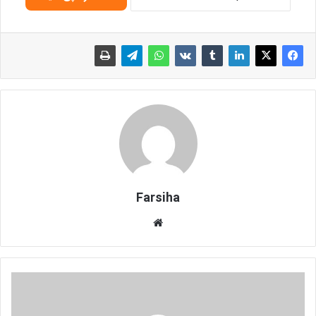
Farsiha
وبس
ای
ت
ب
ی
م