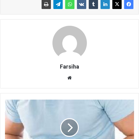
Farsiha
وبس
ای
ت
د
ر
د
ک
ب
د