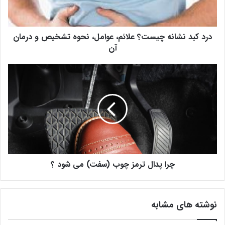
ن
ش
ا
درد کبد نشانه چیست؟‌ علائم،‌ عوامل، نحوه تشخیص و درمان
ن
ه
آن
چ
ی
چ
س
ر
ت
ا
؟‌
پ
ع
د
ل
ا
ا
ل
ئ
ت
م
ر
،‌
چرا پدال ترمز چوب (سفت) می شود ؟
م
ع
ز
و
چ
ا
و
نوشته های مشابه
م
ب
ل
(