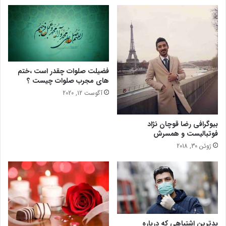
،
س
ن
ف
ح
ت
و
)
ه
م
ت
ی
ش
ش
فضیلت صلوات چقدر است ،ختم
خ
و
های مجرب صلوات چیست ؟
ی
د
آگوست 12, 2020
ص
؟
و
د
بیوگرافی رضا قوچان نژاد
ر
فوتبالیست و همسرش
م
ژوئن 30, 2018
ا
ن
آ
ن
بدترین اشتباهی که درباره