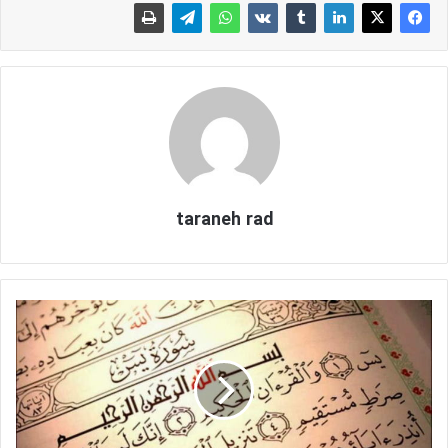
taraneh rad
ا
ی
ن
س
و
ر
ه