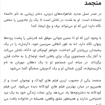
منجمد
در صدر نسل جدید شاهزاده‌­های دیزنی، دختر زیبایی به نام «السا»
ایستاده است. او به شدت در تلاش است تا یک راز جادویی را مخفی
نگاه دارد؛ این که او می‌تواند برف و یخ ایجاد کند!
با وجود این که او تا سنین جوانی موفق شد قدرتش را پشت پرده‌­ها
پنهان نگاه دارد، اما به طور اتفاقی سرزمین خود، «آرندل»، را در یک
یخبندان بی­‌پایان گیر انداخت. خواهر کوچک­تر او، «آنا»، تلاش می­‌کند
با آغاز یک جستجوی بزرگ برای یافتن السا، اوضاع را به حالت قبلی
برگرداند. در میانه این جستجو او با یک دهقان مهربان به نام
«کریستوف»، گوزن شمالی او و یک آدم­‌برفی سخنگو آشنا می­‌شود.
منجمد یکی از محبوب ترین فیلم های کودک و نوجوان است و از
همین‌رو در میان بهترین فیلم های کودکانه دیده می‌شود. این فیلم
کودکانه به دختربچه­‌ها یاد می­‌دهد برای نجات زندگی خود به یک مرد
احتیاجی ندارند و همینطور عشق واقعی، همیشه در خانواده یافت می­‌
شود.