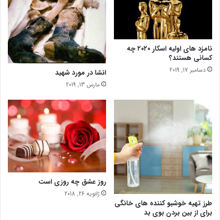
ش
گ
ا
و
ی
ن
ش
ه
ک
ر
نامزد های اولیه اسکار ۲۰۲۰ چه
ا
خ
کسانی هستند؟
ر
د
دسامبر 17, 2019
انشا در مورد شهید
ع
ا
ا
د
مارس 13, 2019
ل
؟
ی
ا
ن
د
روز عشق چه روزی است
ژانویه 26, 2018
طرز تهیه خوشبو کننده های خانگی
برای از بین بردن بوی بد