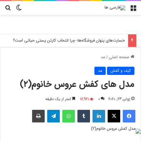
منو
تغییر پو
جس
خسارت‌های پنهان فروشگاه‌ها؛ چرا انتخاب کارتن پستی حیاتی است؟
صفحه اصلی
/
مد
کیف و کفش
مد
مدل های کفش عروس خانوم(۲)
ژوئن 23, 2020
0
12,921
کمتر از یک دقیقه
فیسبوک
X
لینکدین
‫تامبلر
واتس آپ
تلگرام
چاپ