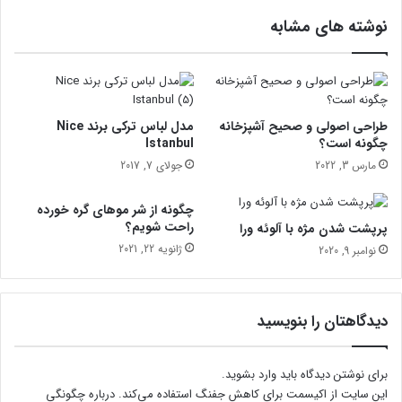
ی
نوشته های مشابه
س
ا
ل
2
0
2
طراحی اصولی و صحیح آشپزخانه
مدل لباس ترکی برند Nice
0
چگونه است؟
Istanbul
ر
مارس 3, 2022
جولای 7, 2017
ا
ب
چگونه از شر موهای گره خورده
ش
راحت شویم؟
پرپشت شدن مژه با آلوئه ورا
ن
ژانویه 22, 2021
نوامبر 9, 2020
ا
س
ی
د
دیدگاهتان را بنویسید
برای نوشتن دیدگاه باید
وارد بشوید
.
این سایت از اکیسمت برای کاهش جفنگ استفاده می‌کند.
درباره چگونگی