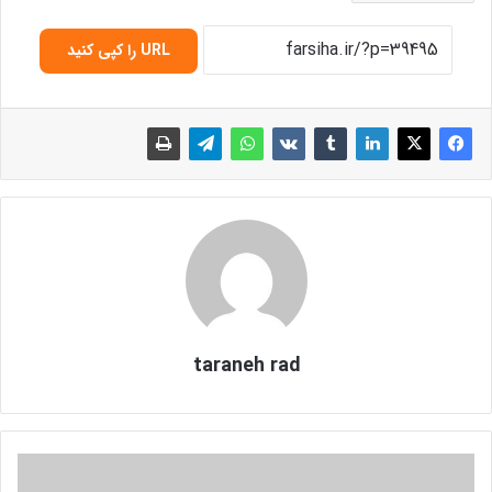
URL را کپی کنید
taraneh rad
ع
ک