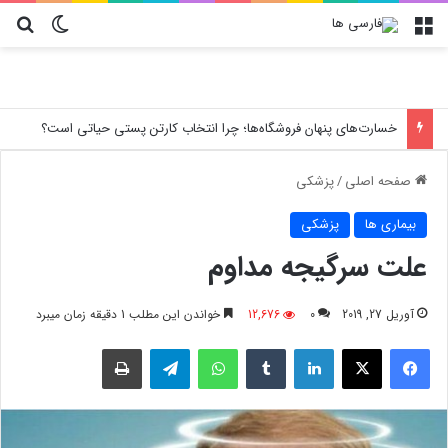
منو
تغییر پو
جس
خسارت‌های پنهان فروشگاه‌ها؛ چرا انتخاب کارتن پستی حیاتی است؟
صفحه اصلی
/
پزشکی
بیماری ها
پزشکی
علت سرگیجه مداوم
آوریل 27, 2019
0
12,676
خواندن این مطلب 1 دقیقه زمان میبرد
فیسبوک
X
لینکدین
‫تامبلر
واتس آپ
تلگرام
چاپ