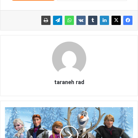
taraneh rad
م
ع
ر
ف
ی