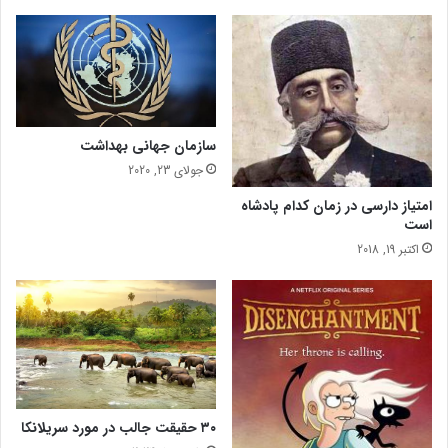
پ
ا
ن
ا
ک
و
ت
سازمان جهانی بهداشت
ا
جولای 23, 2020
ی
م
امتیاز دارسی در زمان کدام پادشاه
و
است
ز
اکتبر 19, 2018
۳۰ حقیقت جالب در مورد سریلانکا