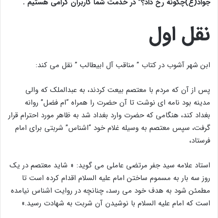
جواد(ع)چگونه رخ داد؟” در خدمت شما کاربران گرامی هستیم .
نقل اول
ابن شهر آشوب در کتاب ” مناقب آل ابیطالب ” نقل می کند:
پس از آن که مردم با معتصم بیعت کردند، به عبدالملك که والى
مدینه بود نامه ای نوشت تا آن حضرت را همراه “ام فضل” روانه
بغداد كند، هنگامی که حضرت وارد بغداد شد به ظاهر مورد احترام قرار
گرفت، سپس معتصم به وسیله غلام خود “اشناس” شربتى براى امام
فرستاد،
استاد علامه سید جفر مرتضی عاملی می گوید: « شاید معتصم در یك
روز سه بار به مسموم ساختن امام علیه السلام اقدام كرده است تا
مطمئن شود به هدف خود مى رسد، چنانچه در روایت اشناس نیامده
است كه امام علیه السلام با نوشیدن آن شربت به شهادت رسید.»