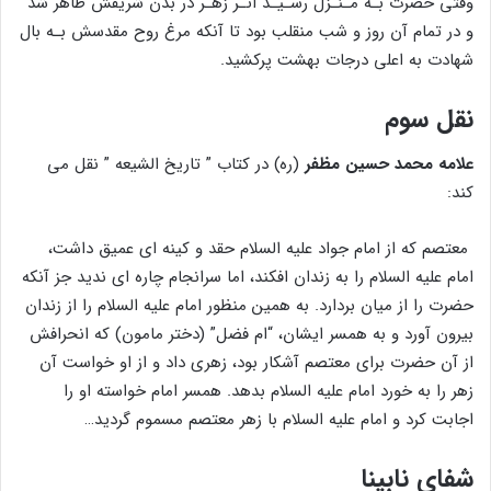
وقتی حضرت بـه مـنـزل رسـیـد اثـر زهـر در بدن شریفش ظاهر شد
و در تمام آن روز و شب منقلب بود تا آنكه مرغ روح مقدسش بـه بال
شهادت به اعلی درجات بهشت پرکشید.
نقل سوم
علامه محمد حسین مظفر
(ره) در کتاب ” تاریخ الشیعه ” نقل می
کند:
‍ معتصم که از امام جواد علیه السلام حقد و كینه ای عمیق داشت،
امام علیه السلام را به زندان افكند، اما سرانجام چاره ای ندید جز آنکه
حضرت را از میان بردارد. به همین منظور امام علیه السلام را از زندان
بیرون آورد و به همسر ایشان، “ام فضل” (دختر مامون) که انحرافش
از آن حضرت برای معتصم آشکار بود، زهرى داد و از او خواست آن
زهر را به خورد امام علیه السلام بدهد. همسر امام خواسته او را
اجابت كرد و امام علیه السلام با زهر معتصم مسموم گردید…
شفای نابینا