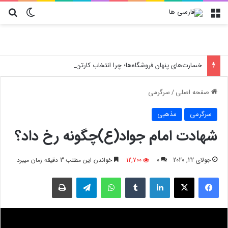
منو
تغییر پو
جس
خسارت‌های پنهان فروشگاه‌ها؛ چرا انتخاب کارتن پستی حیاتی است؟
صفحه اصلی
/
سرگرمی
سرگرمی
مذهبی
شهادت امام جواد(ع)چگونه رخ داد؟
جولای 22, 2020
0
12,700
خواندن این مطلب 3 دقیقه زمان میبرد
فیسبوک
X
لینکدین
‫تامبلر
واتس آپ
تلگرام
چاپ