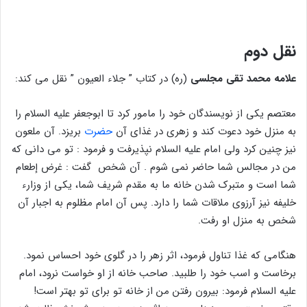
نقل دوم
علامه محمد تقی مجلسی
(ره) در کتاب ” جلاء العیون ” نقل می کند:
معتصم یكى از نویسندگان خود را مامور كرد تا ابوجعفر علیه السلام را
به منزل خود دعوت كند و زهرى در غذای آن
حضرت
بریزد. آن ملعون
نیز چنین كرد ولى امام علیه السلام نپذیرفت و فرمود : تو مى دانى كه
من در مجالس شما حاضر نمى شوم . آن شخص ‍ گفت : غرض إطعام
شما است و متبرك شدن خانه ما به مقدم شریف شما، یكى از وزارء
خلیفه نیز آرزوى ملاقات شما را دارد. پس آن امام مظلوم به اجبار آن
شخص به منزل او رفت.
هنگامی که غذا تناول فرمود، اثر زهر را در گلوى خود احساس نمود.
برخاست و اسب خود را طلبید. صاحب خانه از او خواست نرود، امام
علیه السلام فرمود: بیرون رفتن من از خانه تو براى تو بهتر است!