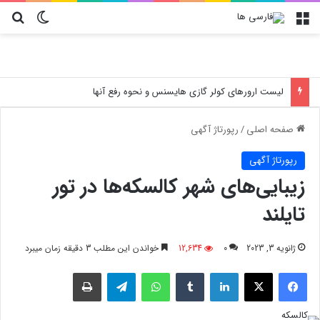
منو
تغییر پو
جس
لیست ارورهای کولر گازی هایسنس و نحوه رفع آنها
صفحه اصلی
/
رپورتاژ آگهی
رپورتاژ آگهی
زیبایی‌های شهر کالسکه‌ها در تور
تایلند
ژانویه 3, 2023
0
12,634
خواندن این مطلب 3 دقیقه زمان میبرد
فیسبوک
X
لینکدین
‫تامبلر
واتس آپ
تلگرام
چاپ