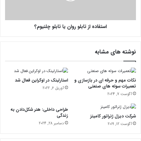
ن
ه
ا
ا
و
ز
ل
استفاده از تابلو روان یا تابلو چلنیوم؟
ت
و
ا
ن
ب
ا
ل
نوشته های مشابه
ک
و
ل
ر
ا
و
س
ا
ی
ن
نکات مهم و حرفه ای در بازسازی و
استارلینک در اوکراین فعال شد
ک
ی
تعمیرات سوله‌ های صنعتی
آوریل 6, 2022
چ
ا
آگوست 7, 2024
ی
ت
س
ا
طراحی داخلی: هنر شکل‌دادن به
ت
ب
زندگی
شرکت دیزل ژنراتور کامینز
؟
ل
دسامبر 28, 2024
آگوست 12, 2019
و
چ
ل