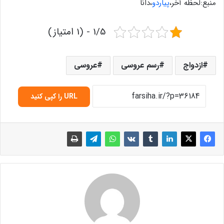
منبع:لحظه آخر،
پیاردو
،دانا
1/5 - (1 امتیاز)
ازدواج
رسم عروسی
عروسی
URL را کپی کنید