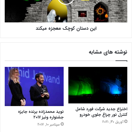
ن
ت
س
ا
ر
ن
خ
ک
ش
این دستان کوچک معجزه میکند
و
د
چ
ه
ک
ت
م
نوشته های مشابه
ا
ع
ی
ج
ل
ز
ن
ه
د
م
ی
ی
ک
ن
د
اختراع جدید شرکت فورد شامل
نوید محمدزاده برنده جایزه
کنترل نور چراغ جلوی خودرو
جشنواره ونیز ۲۰۱۷
آوریل 30, 2021
سپتامبر 10, 2017