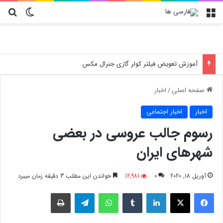
منو
تغییر پو
جس
آموزش تعویض فیلتر کولر گازی جنرال مکس
صفحه اصلی
/
اخبار
اخبار
اخبار اجتماعی
رسوم جالب عروسی در بعضی
شهرهای ایران
آوریل 18, 2020
0
12,981
خواندن این مطلب 3 دقیقه زمان میبرد
فیسبوک
X
لینکدین
‫تامبلر
واتس آپ
تلگرام
چاپ