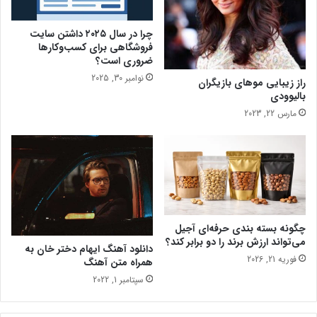
ر
چ
س
ه
چرا در سال ۲۰۲۵ داشتن سایت
؛
ع
فروشگاهی برای کسب‌وکارها
ب
م
ضروری است؟
د
د
نوامبر 30, 2025
راز زیبایی موهای بازیگران
و
ه
بالیوودی
ن
؛
ج
مارس 22, 2023
پ
ا
ی
ب
ش
ج
ن
ا
ه
ی
ا
ی
د
د
و
چگونه بسته‌ بندی حرفه‌ای آجیل
س
ی
می‌تواند ارزش برند را دو برابر کند؟
ت
ژ
دانلود آهنگ ایهام دختر خان به
فوریه 21, 2026
گ
همراه متن آهنگ
ه
ا
ن
سپتامبر 1, 2022
ه
س
ا