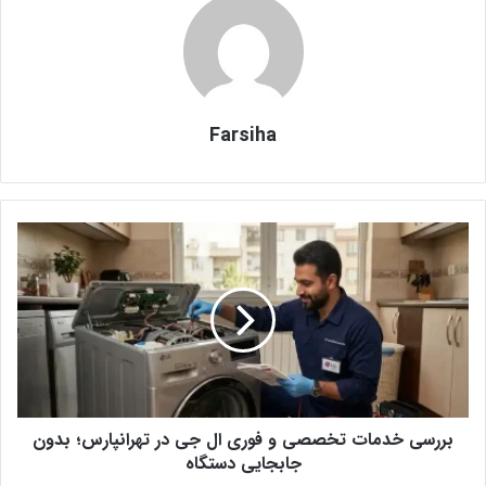
Farsiha
ب
ر
ر
س
ی
خ
د
م
ا
بررسی خدمات تخصصی و فوری ال جی در تهرانپارس؛ بدون
ت
ت
جابجایی دستگاه
خ