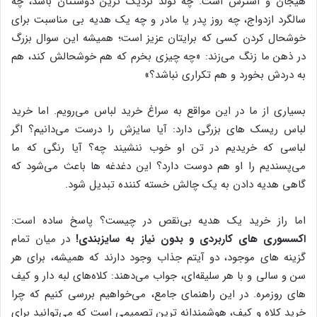
هیجان و استرس است. چه تولد نزدیک ترین دوستتان باشد، چه
سالگرد ازدواج، چه روز پدر یا مادر و چه یک هدیه بی مناسبت برای
خوشحال کردن کسی که برایتان عزیز است؛ همیشه این سوال بزرگ
در ذهن ما زنگ می‌زند: «چه چیزی بخرم که هم خوشحالش کند، هم
به دردش بخورد و هم تکراری نباشد؟»
بسیاری از ما در این مواقع به سراغ خرید لباس می‌رویم. اما خرید
لباس ریسک های بزرگی دارد: آیا سایزش را درست می‌دانیم؟ اگر
لباسی که خریدیم در تن او خوب ننشیند چه؟ آیا رنگی که ما
می‌پسندیم را او هم دوست دارد؟ این دغدغه ها باعث می‌شود که
گاهی هدیه دادن به یک چالش خسته کننده تبدیل شود.
اما راز خرید یک هدیه بی‌نقص در چیست؟ پاسخ ساده است:
اکسسوری های کاربردی و بدون نیاز به سایزبندی!
در میان تمام
گزینه های موجود، دو آیتم جذاب وجود دارند که همیشه، برای هر
سن و سالی و با هر سلیقه‌ای، جواب می‌دهند: کلاه‌های لبه دار و کیف
های روزمره. در این راهنمای جامع، می‌خواهیم بررسی کنیم که چرا
خرید کلاه و کیف، هوشمندانه ترین تصمیمی است که می‌توانید برای