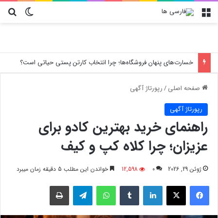
منو
تغییر پو
جس
خسارت‌های پنهان فروشگاه‌ها؛ چرا انتخاب کارتن پستی حیاتی است؟
صفحه اصلی
/
رپورتاژ آگهی
رپورتاژ آگهی
راهنمای خرید بهترین کادو برای
عزیزان؛ چرا کلاه کپ و کیف
ژوئن 29, 2026
0
12,598
خواندن این مطلب 5 دقیقه زمان میبرد
فیسبوک
X
لینکدین
‫تامبلر
واتس آپ
تلگرام
چاپ