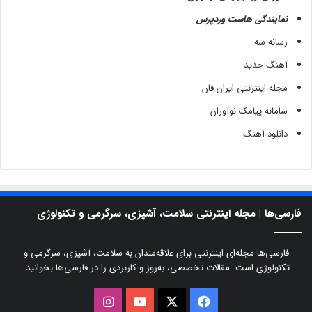
ک
ن
نمایندگی هاست وردپرس
ن
رسانه سه
د
گ
آهنگ جدید
ا
مجله اینترنتی ایران فان
ن
ل
سامانه پیامک نوآوران
ب
ا
دانلود آهنگ
س
و
پ
و
ش
فارسی‌ها | مجله اینترنتی سلامت، آشپزی، سرگرمی و تکنولوژی
ا
ک
د
فارسی‌ها مجله‌ای اینترنتی برای علاقه‌مندان به سلامت، آشپزی، سرگرمی و
ر
تکنولوژی است. مقالات تخصصی، به‌روز و کاربردی را در فارسی‌ها بخوانید.
ا
ی
X
فیسبوک
یوتیوب
اینستاگرام
ر