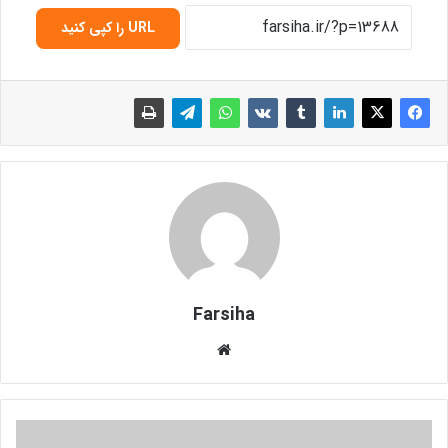
URL را کپی کنید
Farsiha
وبس
ای
ت
ح