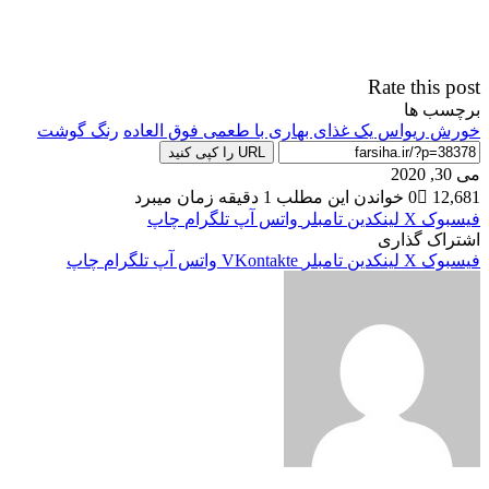
Rate this post
برچسب ها
خورش ریواس یک غذای بهاری با طعمی فوق العاده
رنگ گوشت
URL را کپی کنید
می 30, 2020
12,681
0
خواندن این مطلب 1 دقیقه زمان میبرد
فیسبوک
X
لینکدین
‫تامبلر
واتس آپ
تلگرام
چاپ
اشتراک گذاری
فیسبوک
X
لینکدین
‫تامبلر
‫VKontakte
واتس آپ
تلگرام
چاپ