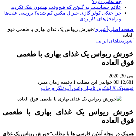
چه نکاتی دارد؟
علائم حساسیت به گلوتن که هیچ‌وقت بهشون شک نکردید
چرا خنکی کولر گازی جنرال مکس کم شده؟ بررسی علت‌ها
و راه‌حل‌های کاربردی
صفحه اصلی
/
آشپزی
/
خورش ریواس یک غذای بهاری با طعمی فوق
العاده
آشپزی
غذاهای ایرانی
خورش ریواس یک غذای بهاری با طعمی
فوق العاده
می 30, 2020
12,681
0
خواندن این مطلب 1 دقیقه زمان میبرد
فیسبوک
X
لینکدین
‫تامبلر
واتس آپ
تلگرام
چاپ
خورش ریواس یک غذای بهاری با طعمی
فوق العاده
همینک در مجله آنلاین فارسی ها با مطلب”خورش ریواس یک غذای