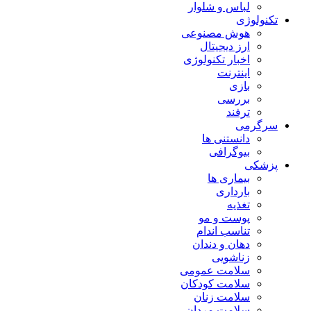
لباس و شلوار
تکنولوژی
هوش مصنوعی
ارز دیجیتال
اخبار تکنولوژی
اینترنت
بازی
بررسی
ترفند
سرگرمی
دانستنی ها
بیوگرافی
پزشکی
بیماری ها
بارداری
تغذیه
پوست و مو
تناسب اندام
دهان و دندان
زناشویی
سلامت عمومی
سلامت کودکان
سلامت زنان
سلامت مردان