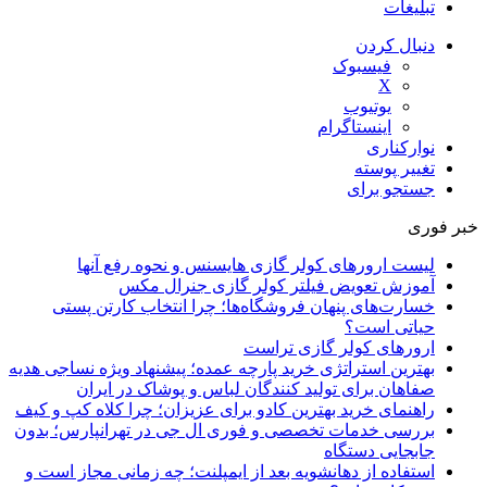
تبلیغات
دنبال کردن
فیسبوک
X
یوتیوب
اینستاگرام
نوارکناری
تغییر پوسته
جستجو برای
خبر فوری
لیست ارورهای کولر گازی هایسنس و نحوه رفع آنها
آموزش تعویض فیلتر کولر گازی جنرال مکس
خسارت‌های پنهان فروشگاه‌ها؛ چرا انتخاب کارتن پستی
حیاتی است؟
ارورهای کولر گازی تراست
بهترین استراتژی خرید پارچه عمده؛ پیشنهاد ویژه نساجی هدیه
صفاهان برای تولید کنندگان لباس و پوشاک در ایران
راهنمای خرید بهترین کادو برای عزیزان؛ چرا کلاه کپ و کیف
بررسی خدمات تخصصی و فوری ال جی در تهرانپارس؛ بدون
جابجایی دستگاه
استفاده از دهانشویه بعد از ایمپلنت؛ چه زمانی مجاز است و