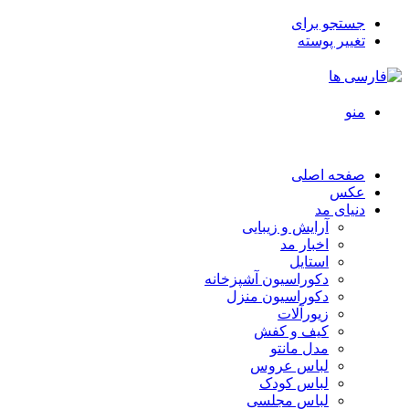
جستجو برای
تغییر پوسته
منو
صفحه اصلی
عکس
دنیای مد
آرایش و زیبایی
اخبار مد
استایل
دکوراسیون آشپزخانه
دکوراسیون منزل
زیورآلات
کیف و کفش
مدل مانتو
لباس عروس
لباس کودک
لباس مجلسی