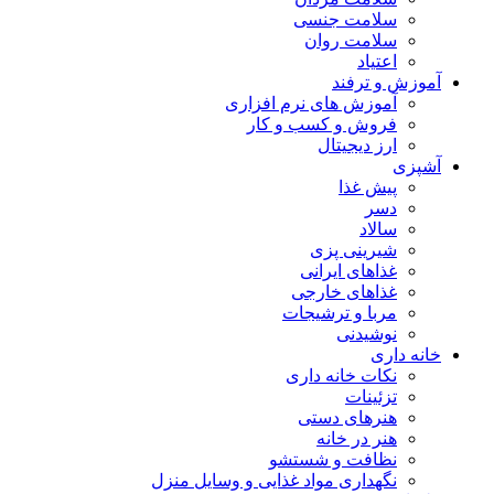
سلامت جنسی
سلامت روان
اعتیاد
آموزش و ترفند
آموزش های نرم افزاری
فروش و کسب و کار
ارز دیجیتال
آشپزی
پیش غذا
دسر
سالاد
شیرینی پزی
غذاهای ایرانی
غذاهای خارجی
مربا و ترشیجات
نوشیدنی
خانه داری
نکات خانه داری
تزئینات
هنرهای دستی
هنر در خانه
نظافت و شستشو
نگهداری مواد غذایی و وسایل منزل