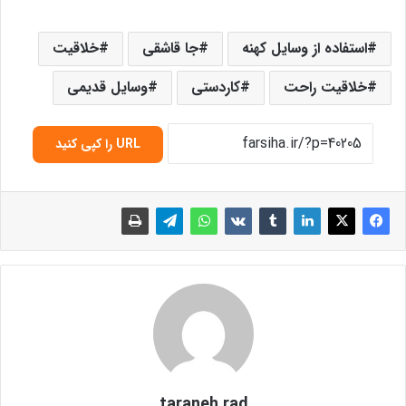
استفاده از وسایل کهنه
جا قاشقی
خلاقیت
خلاقیت راحت
کاردستی
وسایل قدیمی
URL را کپی کنید
taraneh rad