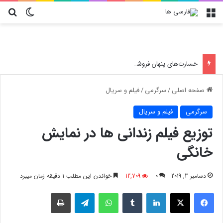
منو
تغییر پو
جس
خسارت‌های پنهان فروشگاه‌ها؛ چرا انتخاب کارتن پستی حیاتی است؟
صفحه اصلی
/
سرگرمی
/
فیلم و سریال
سرگرمی
فیلم و سریال
توزیع فیلم زندانی ها در نمایش
خانگی
دسامبر 3, 2019
0
12,709
خواندن این مطلب 1 دقیقه زمان میبرد
فیسبوک
X
لینکدین
‫تامبلر
واتس آپ
تلگرام
چاپ