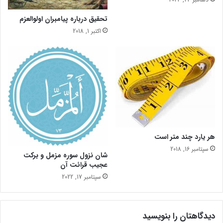
ا
ب
تحقیق درباره پیامبران اولوالعزم
ع
E
ت
d
اکتبر 1, 2018
ر
S
ا
h
ض
e
ا
e
ت
r
a
n
هر یارد چند متر است
سپتامبر 16, 2018
شان نزول سوره مزمل و برکت
عجیب قرائت آن
سپتامبر 17, 2022
دیدگاهتان را بنویسید